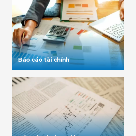
25/NQ-HĐQT dated June 10, 2026 on the 2025
dividend payment
29/05/2026
IJC_CBTT Thông báo thay đổi nhân sự/ IJC_
Disclosure of personnel changes
27/05/2026
IJC_CBTT ký hợp đồng kiểm toán và soát xét
Báo cáo tài chính năm 2026/ IJC has disclosed
information regarding the signing of the
Báo cáo tài chính
contract for the audit and review of the 2026
financial statements.
22/05/2026
IJC_CBTT Nghị quyết HĐQT thông qua việc phê
duyệt hợp đồng chuyển nhượng cổ phần giữa
Công ty Cổ phần Phát triển Hạ tầng Kỹ thuật với
người có liên quan của người nội bộ/
IJC_Disclosure of the Board of Directors’
Resolution approving the share transfer
agreement between the company and a
related person of an internal insider
04/05/2026