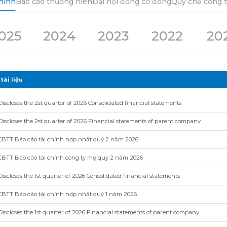
chính
Báo cáo thường niên
Đại hội đồng cổ đông
Quy chế công t
025
2024
2023
2022
20
tài liệu
Discloses the 2st quarter of 2026 Consolidated financial statements
Discloses the 2st quarter of 2026 Financial statements of parent company
CBTT Báo cáo tài chính hợp nhất quý 2 năm 2026
CBTT Báo cáo tài chính công ty mẹ quý 2 năm 2026
Discloses the 1st quarter of 2026 Consolidated financial statements
CBTT Báo cáo tài chính hợp nhất quý 1 năm 2026
Discloses the 1st quarter of 2026 Financial statements of parent company