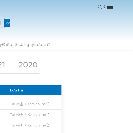
Lọc
y
Điều lệ công ty
Lưu trữ
21
2020
2019
2018
2017
Lưu trữ
Tải về
/
Xem online
Tải về
/
Xem online
Tải về
/
Xem online