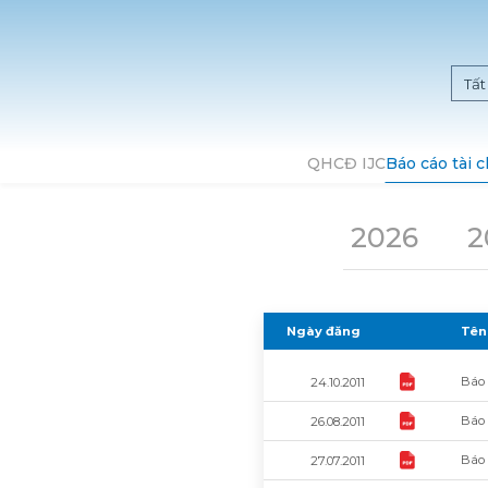
QHCĐ IJC
Báo cáo tài 
2026
2
Ngày đăng
Tên 
Báo 
24.10.2011
Báo 
26.08.2011
Báo 
27.07.2011