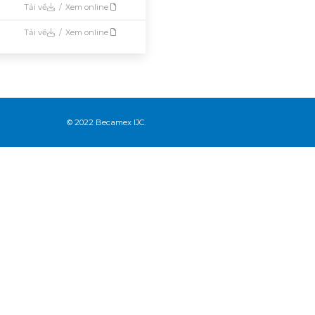
Tải về
/
Xem online
Tải về
/
Xem online
© 2022 Becamex IJC.