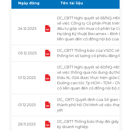
Ngày đăng
Tên tài liệu
IJC_CBTT Nghị quyết số 63/NQ-HĐQT ngà
về việc Công ty Cổ phần Phát triển Hạ t
24.12.2025
đầu tư góp vốn mua cổ phần tại Công ty
Hạ tầng Kỹ thuật Becamex – Bình Phước
liên quan đến cổ đông nội bộ của công 
IJC_CBTT Thông báo của VSDC về việc đ
03.12.2025
thông tin số lượng cổ phiếu đăng ký
IJC_CBTT Nghị quyết số 60/NQ-HĐQT ngà
về việc thông qua nội dung dự thảo hợ
01.12.2025
thầu XL-02A được thực hiện giữa IJC và 
Đường cao tốc Tp.HCM – TDM – Chơn Thà
có liên quan đến cổ đông nội bộ của cô
IJC_ CBTT Quyết định của Sở giao dịch
01.12.2025
thành phố Hồ Chí Minh về việc thay đổi 
yết
IJC_CBTT Thông báo thay đổi giấy chứn
26.11.2025
ký doanh nghiệp