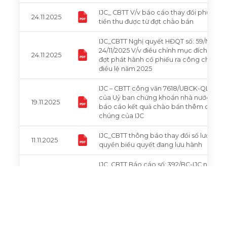
IJC_ CBTT V/v báo cáo thay đổi phương 
24.11.2025
tiền thu được từ đợt chào bán
IJC_CBTT Nghị quyết HĐQT số: 59/NQ-H
24/11/2025 V/v điều chỉnh mục đích sử d
24.11.2025
đợt phát hành cổ phiếu ra công chúng 
điều lệ năm 2025
IJC – CBTT công văn 7618/UBCK-QLCB ng
của Uỷ ban chứng khoán nhà nước về việc
19.11.2025
báo cáo kết quả chào bán thêm cổ phi
chúng của IJC
IJC_CBTT thông báo thay đổi số lượng c
11.11.2025
quyền biểu quyết đang lưu hành
IJC_CBTT Báo cáo số: 392/BC-IJC ngày 10
11.11.2025
Báo cáo kết quả đợt chào bán cổ phiếu
chúng
01
02
03
04