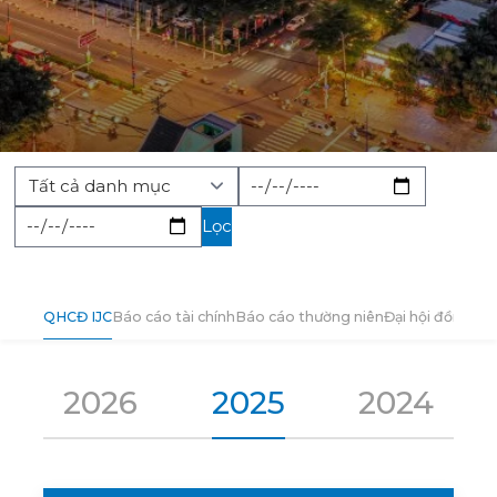
Lọc
QHCĐ IJC
Báo cáo tài chính
Báo cáo thường niên
Đại hội đồng cổ
2026
2025
2024