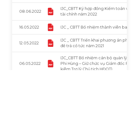
IJC_CBTT Ký hợp đồng Kiểm toán và soá
08.06.2022
tài chính năm 2022
16.05.2022
IJC _ CBTT Bổ nhiệm thành viên ban kiể
IJC _ CBTT Triển khai phương án phát h
12.05.2022
để trả cổ tức năm 2021
IJC_CBTT Bổ nhiệm cán bộ quản lý (Bổ 
06.05.2022
Phi Hùng – Giữ chức vụ Giám đốc Phòn
kiêm Trợ lý Chủ tịch HĐQT)
01
02
© 2022 Becamex IJC.