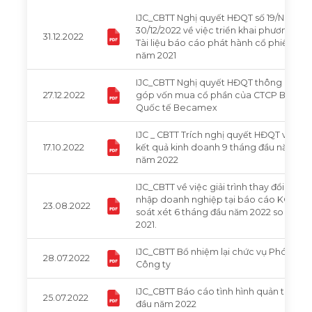
IJC_CBTT Nghị quyết HĐQT số 19/NQ-HĐ
30/12/2022 về việc triển khai phương án
31.12.2022
Tài liệu báo cáo phát hành cổ phiếu để c
năm 2021
IJC_CBTT Nghị quyết HĐQT thông qua vi
27.12.2022
góp vốn mua cổ phần của CTCP Bệnh v
Quốc tế Becamex
IJC _ CBTT Trích nghị quyết HĐQT về việ
17.10.2022
kết quả kinh doanh 9 tháng đầu năm và 
năm 2022
IJC_CBTT về việc giải trình thay đổi số li
nhập doanh nghiệp tại báo cáo KQHĐK
23.08.2022
soát xét 6 tháng đầu năm 2022 so với c
2021.
IJC_CBTT Bổ nhiệm lại chức vụ Phó Tổn
28.07.2022
Công ty
IJC_CBTT Báo cáo tình hình quản trị côn
25.07.2022
đầu năm 2022