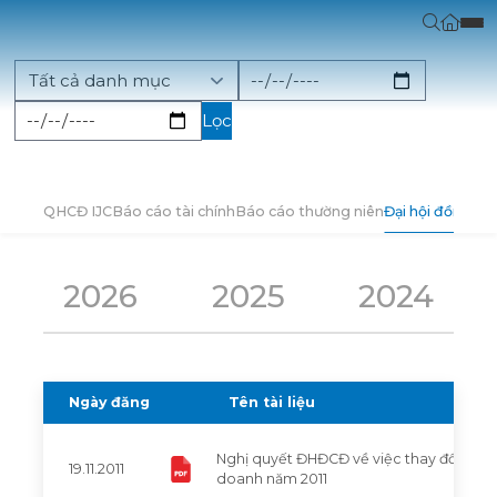
Lọc
QHCĐ IJC
Báo cáo tài chính
Báo cáo thường niên
Đại hội đồng cổ
2026
2025
2024
Ngày đăng
Tên tài liệu
Nghị quyết ĐHĐCĐ về việc thay đổi kế h
19.11.2011
doanh năm 2011