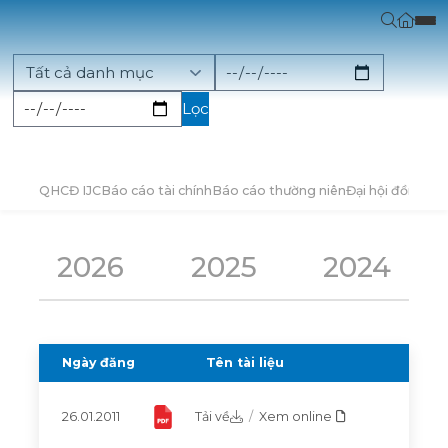
Lọc
QHCĐ IJC
Báo cáo tài chính
Báo cáo thường niên
Đại hội đồng cổ
2026
2025
2024
Ngày đăng
Tên tài liệu
26.01.2011
Tải về
/
Xem online