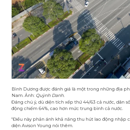
Bình Dương được đánh giá là một trong những địa phươ
Nam. Ảnh:
Quỳnh Danh.
Đáng chú ý, dù diện tích xếp thứ 44/63 cả nước, dân số
động chiếm 64%, cao hơn mức trung bình cả nước.
“Điều này phản ánh khả năng thu hút lao động nhập cư,
diện Avison Young nói thêm.