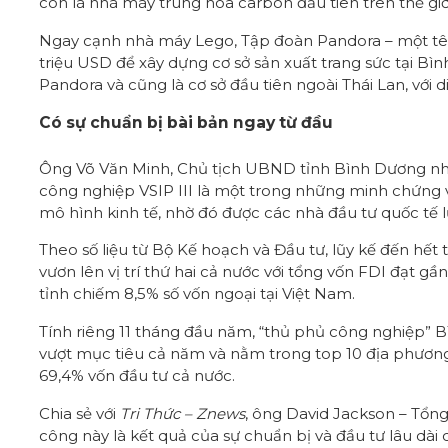
còn là nhà máy trung hòa carbon đầu tiên trên thế giớ
Ngay cạnh nhà máy Lego, Tập đoàn Pandora – một tên
triệu USD
để xây dựng cơ sở sản xuất trang sức tại Bì
Pandora và cũng là cơ sở đầu tiên ngoài Thái Lan, với d
Có sự chuẩn bị bài bản ngay từ đầu
Ông Võ Văn Minh, Chủ tịch UBND tỉnh Bình Dương nh
công nghiệp VSIP III là một trong những minh chứng v
mô hình kinh tế, nhờ đó được các nhà đầu tư quốc tế 
Theo số liệu từ Bộ Kế hoạch và Đầu tư, lũy kế đến hết
vươn lên vị trí thứ hai cả nước với tổng vốn FDI đạt gầ
tỉnh chiếm 8,5% số vốn ngoại tại Việt Nam.
Tính riêng 11 tháng đầu năm, “thủ phủ công nghiệp” 
vượt mục tiêu cả năm và nằm trong top 10 địa phương
69,4% vốn đầu tư cả nước.
Chia sẻ với
Tri Thức – Znews
, ông David Jackson – Tổn
công này là kết quả của sự chuẩn bị và đầu tư lâu dài c