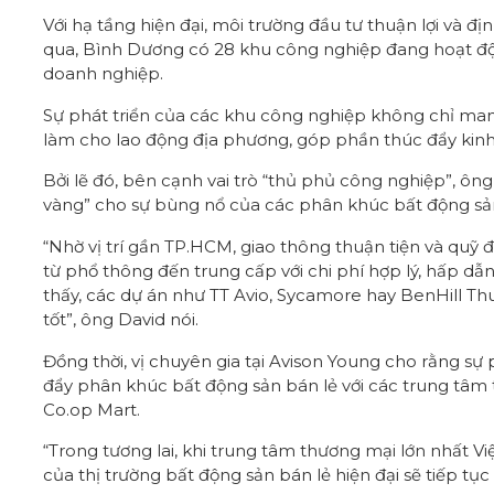
Với hạ tầng hiện đại, môi trường đầu tư thuận lợi và đị
qua, Bình Dương có 28 khu công nghiệp đang hoạt động
doanh nghiệp.
Sự phát triển của các khu công nghiệp không chỉ mang
làm cho lao động địa phương, góp phần thúc đẩy kinh
Bởi lẽ đó, bên cạnh vai trò “thủ phủ công nghiệp”, ô
vàng” cho sự bùng nổ của các phân khúc bất động sản
“Nhờ vị trí gần TP.HCM, giao thông thuận tiện và quỹ đấ
từ phổ thông đến trung cấp với chi phí hợp lý, hấp d
thấy, các dự án như TT Avio, Sycamore hay BenHill 
tốt”, ông David nói.
Đồng thời, vị chuyên gia tại Avison Young cho rằng sự
đẩy phân khúc bất động sản bán lẻ với các trung tâm 
Co.op Mart.
“Trong tương lai, khi trung tâm thương mại lớn nhất 
của thị trường bất động sản bán lẻ hiện đại sẽ tiếp tụ