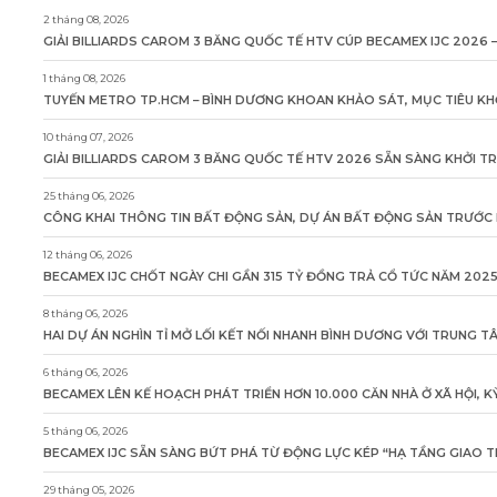
2 tháng 08, 2026
GIẢI BILLIARDS CAROM 3 BĂNG QUỐC TẾ HTV CÚP BECAMEX IJC 2026 –
1 tháng 08, 2026
TUYẾN METRO TP.HCM – BÌNH DƯƠNG KHOAN KHẢO SÁT, MỤC TIÊU KH
10 tháng 07, 2026
GIẢI BILLIARDS CAROM 3 BĂNG QUỐC TẾ HTV 2026 SẴN SÀNG KHỞI T
25 tháng 06, 2026
CÔNG KHAI THÔNG TIN BẤT ĐỘNG SẢN, DỰ ÁN BẤT ĐỘNG SẢN TRƯỚC K
12 tháng 06, 2026
BECAMEX IJC CHỐT NGÀY CHI GẦN 315 TỶ ĐỒNG TRẢ CỔ TỨC NĂM 202
8 tháng 06, 2026
HAI DỰ ÁN NGHÌN TỈ MỞ LỐI KẾT NỐI NHANH BÌNH DƯƠNG VỚI TRUNG 
6 tháng 06, 2026
BECAMEX LÊN KẾ HOẠCH PHÁT TRIỂN HƠN 10.000 CĂN NHÀ Ở XÃ HỘI, 
5 tháng 06, 2026
BECAMEX IJC SẴN SÀNG BỨT PHÁ TỪ ĐỘNG LỰC KÉP “HẠ TẦNG GIAO T
29 tháng 05, 2026