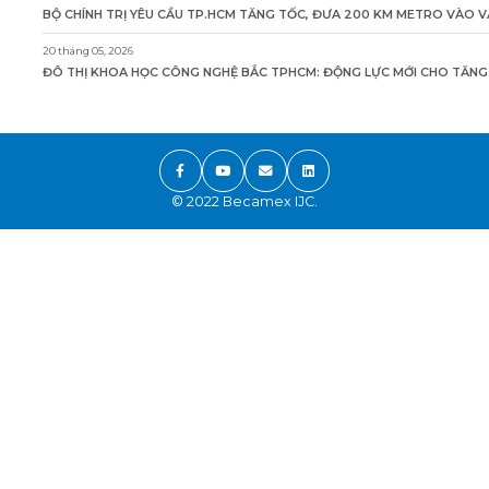
BỘ CHÍNH TRỊ YÊU CẦU TP.HCM TĂNG TỐC, ĐƯA 200 KM METRO VÀO 
20 tháng 05, 2026
ĐÔ THỊ KHOA HỌC CÔNG NGHỆ BẮC TPHCM: ĐỘNG LỰC MỚI CHO TĂNG
© 2022 Becamex IJC.