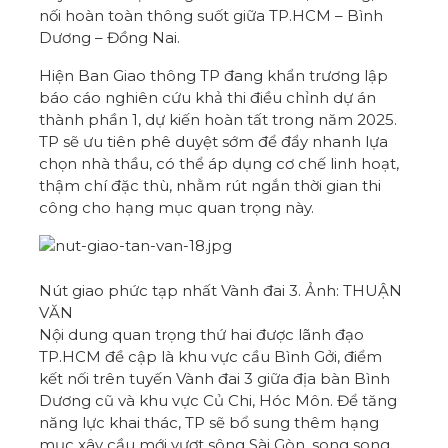
nối hoàn toàn thông suốt giữa TP.HCM – Bình
Dương – Đồng Nai.
Hiện Ban
Giao thông
TP đang khẩn trương lập
báo cáo nghiên cứu khả thi điều chỉnh dự án
thành phần 1, dự kiến hoàn tất trong năm 2025.
TP sẽ ưu tiên phê duyệt sớm để đẩy nhanh lựa
chọn nhà thầu, có thể áp dụng cơ chế linh hoạt,
thậm chí đặc thù, nhằm rút ngắn thời gian thi
công cho hạng mục quan trọng này.
Nút giao phức tạp nhất Vành đai 3. Ảnh: THUẬN
VĂN
Nội dung quan trọng thứ hai được lãnh đạo
TP.HCM đề cập là khu vực cầu Bình Gởi, điểm
kết nối trên tuyến Vành đai 3 giữa địa bàn Bình
Dương cũ và khu vực Củ Chi, Hóc Môn. Để tăng
năng lực khai thác, TP sẽ bổ sung thêm hạng
mục xây cầu mới vượt sông
Sài Gòn
, song song