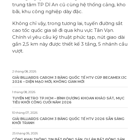
trung tâm TP Dĩ An cũ cùng hệ thống cảng, kho
bãi, khu công nghiệp dày đặc.
Không chỉ vậy, trong tương lai, tuyến đường sắt
cao tốc quốc gia sẽ đi qua khu vực Tân Vạn.
Chính vì yêu cầu kỹ thuật phức tạp, nút giao dài
gần 2,5 km này được thiết kế 3 tầng, 5 nhánh cầu
vượt.
2 tháng 08, 2026
GIẢI BILLIARDS CAROM 3 BĂNG QUỐC TẾ HTV CÚP BECAMEX IJC
2026 – DIỆN MẠO MỚI, KHÔNG GIAN MỚI
1 tháng 08, 2026
TUYẾN METRO TP.HCM – BÌNH DƯƠNG KHOAN KHẢO SÁT, MỤC
TIÊU KHỞI CÔNG CUỐI NĂM 2026
10 tháng 07, 2026
GIẢI BILLIARDS CAROM 3 BĂNG QUỐC TẾ HTV 2026 SẴN SÀNG
KHỞI TRANH
25 tháng 06, 2026
CÔNG KHAI THÔNG TIN BẤT ĐỘNG SẢN, DỰ ÁN BẤT ĐỘNG SẢN