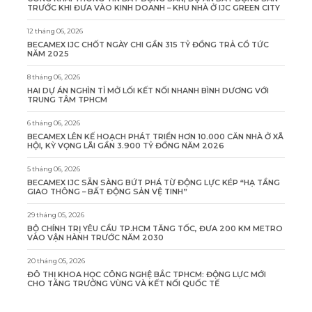
TRƯỚC KHI ĐƯA VÀO KINH DOANH – KHU NHÀ Ở IJC GREEN CITY
12 tháng 06, 2026
BECAMEX IJC CHỐT NGÀY CHI GẦN 315 TỶ ĐỒNG TRẢ CỔ TỨC
NĂM 2025
8 tháng 06, 2026
HAI DỰ ÁN NGHÌN TỈ MỞ LỐI KẾT NỐI NHANH BÌNH DƯƠNG VỚI
TRUNG TÂM TPHCM
6 tháng 06, 2026
BECAMEX LÊN KẾ HOẠCH PHÁT TRIỂN HƠN 10.000 CĂN NHÀ Ở XÃ
HỘI, KỲ VỌNG LÃI GẦN 3.900 TỶ ĐỒNG NĂM 2026
5 tháng 06, 2026
BECAMEX IJC SẴN SÀNG BỨT PHÁ TỪ ĐỘNG LỰC KÉP “HẠ TẦNG
GIAO THÔNG – BẤT ĐỘNG SẢN VỆ TINH”
29 tháng 05, 2026
BỘ CHÍNH TRỊ YÊU CẦU TP.HCM TĂNG TỐC, ĐƯA 200 KM METRO
VÀO VẬN HÀNH TRƯỚC NĂM 2030
20 tháng 05, 2026
ĐÔ THỊ KHOA HỌC CÔNG NGHỆ BẮC TPHCM: ĐỘNG LỰC MỚI
CHO TĂNG TRƯỞNG VÙNG VÀ KẾT NỐI QUỐC TẾ