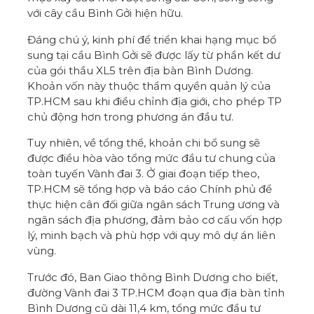
với cây cầu Bình Gởi hiện hữu.
Đáng chú ý, kinh phí để triển khai hạng mục bổ
sung tại cầu Bình Gởi sẽ được lấy từ phần kết dư
của gói thầu XL5 trên địa bàn Bình Dương.
Khoản vốn này thuộc thẩm quyền
quản lý
của
TP.HCM sau khi điều chỉnh địa giới, cho phép TP
chủ động hơn trong phương án đầu tư.
Tuy nhiên, về tổng thể, khoản chi bổ sung sẽ
được điều hòa vào tổng mức đầu tư chung của
toàn tuyến Vành đai 3. Ở giai đoạn tiếp theo,
TP.HCM sẽ tổng hợp và báo cáo Chính phủ để
thực hiện cân đối giữa ngân sách Trung ương và
ngân sách
địa phương
, đảm bảo cơ cấu vốn hợp
lý, minh bạch và phù hợp với quy mô dự án liên
vùng.
Trước đó, Ban Giao thông Bình Dương cho biết,
đường Vành đai 3 TP.HCM đoạn qua địa bàn tỉnh
Bình Dương cũ dài 11,4 km, tổng mức đầu tư