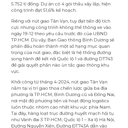
5.752 tỉ đồng. Dự án có 4 gói thầu xây lắp, hiện
công trình đạt 51,6% kế hoạch.
Riêng với nút giao Tân Vạn, tuy đạt tiến độ tích
cực nhưng công trình không thể thông xe vào
ngày 19-12 theo yêu cầu trước đó của UBND
TP.HCM. Dù vậy, Ban Giao thông Bình Dương sẽ
phấn đấu hoàn thành một số hạng mục quan
trọng của nút giao, đặc biệt là hệ thống đường
song hành để kết nối Quốc lộ 1 và đường DT743
để giải quyết phần nào ùn tắc giao thông khu
vực.
Khởi công từ tháng 4-2024, nút giao Tân Vạn
nằm tại vị trí giao thoa chiến lược giữa ba địa
phương là TP.HCM, Bình Dương cũ và Đồng Nai,
nơi mật độ phương tiện và hoạt động logistics
luôn thuộc nhóm cao nhất khu vực phía Nam.
Tại đây, hàng loạt trục đường huyết mạch hội tụ
như Vành đai 3 TP.HCM, Quốc lộ 1 – Xa lộ Hà Nội,
Đường Nguyễn Xiển, Đường ĐT743A dẫn vào