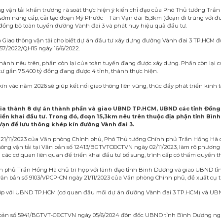
ng vận tải khẩn trương rà soát thực hiện ý kiến chỉ đạo của Phó Thủ tướng Trần
ớm nâng cấp, cải tạo đoạn Mỹ Phước – Tân Vạn dài 15,3km (đoạn đi trùng với đ
 đồng bộ toàn tuyến đường Vành đai 3 và phát huy hiệu quả đầu tư.
ộ Giao thông vận tải cho biết dự án đầu tư xây dựng đường Vành đai 3 TP.HCM 
 57/2022/QH15 ngày 16/6/2022.
hành nêu trên, phần còn lại của toàn tuyến đang được xây dựng. Phần còn lại c
ư gần 75.400 tỷ đồng đang được 4 tỉnh, thành thực hiện.
n vào năm 2026 sẽ giúp kết nối giao thông liên vùng, thúc đẩy phát triển kinh t
ia thành 8 dự án thành phần và giao UBND TP.HCM, UBND các tỉnh Đồng
ển khai đầu tư. Trong đó, đoạn 15,3km nêu trên thuộc địa phận tỉnh Bì
ạn để lưu thông khép kín đường Vành đai 3.
 21/11/2023 của Văn phòng Chính phủ, Phó Thủ tướng Chính phủ Trần Hồng Hà 
hông vận tải tại Văn bản số 12413/BGTVTCĐCTVN ngày 02/11/2023, làm rõ phương 
i các cơ quan liên quan để triển khai đầu tư bổ sung, trình cấp có thẩm quyền 
h phủ Trần Hồng Hà chủ trì họp với lãnh đạo tỉnh Bình Dương và giao UBND t
văn bản số 9103/VPCP-CN ngày 21/11/2023 của Văn phòng Chính phủ, đề xuất cụ 
i hợp với UBND TP.HCM (cơ quan đầu mối dự án đường Vành đai 3 TP.HCM) và UB
ăn bản số 5941/BGTVT-CĐCTVN ngày 05/6/2024 đôn đốc UBND tỉnh Bình Dương ng