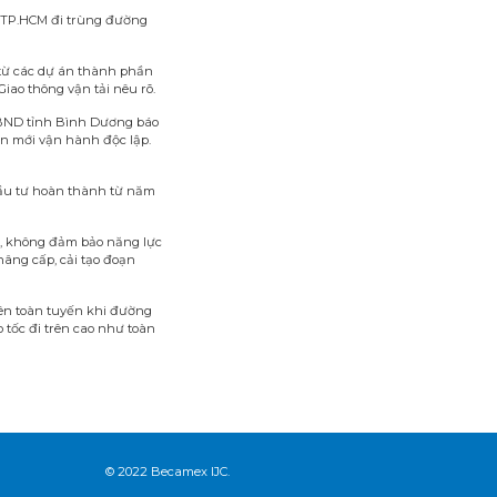
 TP.HCM đi trùng đường
từ các dự án thành phần
ao thông vận tải nêu rõ.
UBND tỉnh Bình Dương báo
n mới vận hành độc lập.
đầu tư hoàn thành từ năm
g, không đảm bảo năng lực
âng cấp, cải tạo đoạn
ên toàn tuyến khi đường
 tốc đi trên cao như toàn
© 2022 Becamex IJC.