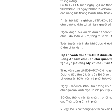
trung ương.
Cử tri TP.HCM kiến nghị Bộ Giao thô
9103/VPCP-CN ngày 21/11/2023 nhằm s
cao năng lực thông hành, khai thác
Phản hồi kiến nghị cử tri TP.HCM, B
chủ trương đầu tư tại Nghị quyết số
Ngoài đoạn 15,3 km đã đầu tư hoàn t
chiều dài hơn 76 km, tổng mức đầu t
Toàn tuyến vành đai khi được khép kí
điểm phía Nam.
Dự án Vành đai 3 TP.HCM được ch
Long An làm cơ quan chủ quản tri
tận dụng đường Mỹ Phước – Tân V
Theo Văn bản số 9103/VPCP-CN ngày
Dương tiếp thu ý kiến của Bộ Giao t
phương án bố trí vốn và phối hợp vớ
Ngày 15/4/2024, Phó Thủ tướng Chín
chỉ đạo của lãnh đạo Chính phủ tại 
Bộ Giao thông vận tải chủ trì, phố
cáo Thủ tướng Chính phủ.
Vì vậy, Bộ Giao thông vận tải có V