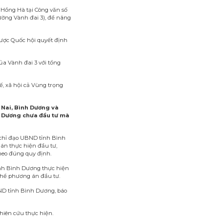
 Hồng Hà tại Công văn số
ường Vành đai 3), để nâng
được Quốc hội quyết định
ủa Vành đai 3 với tổng
ế, xã hội cả Vùng trọng
 Nai, Bình Dương và
nh Dương chưa đầu tư mà
chỉ đạo UBND tỉnh Bình
án thực hiện đầu tư,
theo đúng quy định.
ỉnh Bình Dương thực hiện
thể phương án đầu tư.
ND tỉnh Bình Dương, báo
hiên cứu thực hiện.