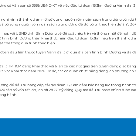
ơng có Văn bản số 3588/UBND-KT về việc đầu tư đoạn 15,3km đường Vành đai 3
 nghị hình thành dự án mới sử dụng nguồn vốn ngân sách trung ương còn dư 
 bổ sung nguồn vốn ngân sách trung ương để đủ bố trí thực hiện dự án”, Bộ Gi
tải họp với UBND tỉnh Bình Dương về đề xuất nêu trên và thống nhất đề nghị 
tỉnh Bình Dương triển khai thực hiện đầu tư đoạn 15,3km nêu trên thành dự á
ặt chẽ trong quá trình thực hiện.
oạn đầu tiên thuộc tuyến Vành đai 3 đi qua địa bàn tỉnh Bình Dương và đã 
 3 TP.HCM đang khai thác với 6 làn xe, các nút giao trên tuyến dạng giao bằn
a vào khai thác năm 2026. Do đó, các cơ quan chức năng đang lên phương án n
ơng để đầu tư nâng cấp, cải tạo đoạn 15,3 km đảm bảo năng lực thông hành tr
6 cần số vốn rất lớn, lên tới 28.279 tỷ đồng. Quy mô đầu tư hoàn chỉnh 8 làn cao
song hành.