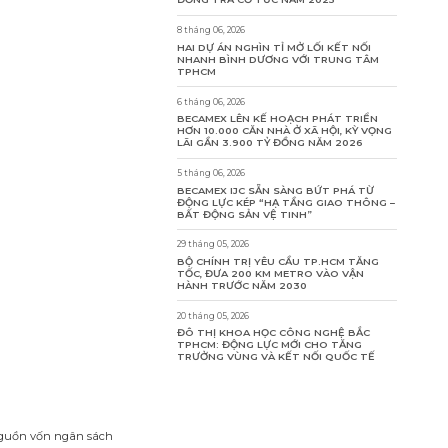
8 tháng 06, 2026
HAI DỰ ÁN NGHÌN TỈ MỞ LỐI KẾT NỐI
NHANH BÌNH DƯƠNG VỚI TRUNG TÂM
TPHCM
6 tháng 06, 2026
BECAMEX LÊN KẾ HOẠCH PHÁT TRIỂN
HƠN 10.000 CĂN NHÀ Ở XÃ HỘI, KỲ VỌNG
LÃI GẦN 3.900 TỶ ĐỒNG NĂM 2026
5 tháng 06, 2026
BECAMEX IJC SẴN SÀNG BỨT PHÁ TỪ
ĐỘNG LỰC KÉP “HẠ TẦNG GIAO THÔNG –
BẤT ĐỘNG SẢN VỆ TINH”
29 tháng 05, 2026
BỘ CHÍNH TRỊ YÊU CẦU TP.HCM TĂNG
TỐC, ĐƯA 200 KM METRO VÀO VẬN
HÀNH TRƯỚC NĂM 2030
20 tháng 05, 2026
ĐÔ THỊ KHOA HỌC CÔNG NGHỆ BẮC
TPHCM: ĐỘNG LỰC MỚI CHO TĂNG
TRƯỞNG VÙNG VÀ KẾT NỐI QUỐC TẾ
nguồn vốn ngân sách