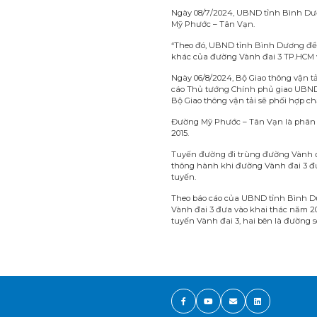
Ngày 08/7/2024, UBND tỉnh Bình Dư
Mỹ Phước – Tân Vạn.
“Theo đó, UBND tỉnh Bình Dương đề
khác của đường Vành đai 3 TP.HCM và
Ngày 06/8/2024, Bộ Giao thông vận 
cáo Thủ tướng Chính phủ giao UBND 
Bộ Giao thông vận tải sẽ phối hợp ch
Đường Mỹ Phước – Tân Vạn là phân đ
2015.
Tuyến đường đi trùng đường Vành đai
thông hành khi đường Vành đai 3 đư
tuyến.
Theo báo cáo của UBND tỉnh Bình Dư
Vành đai 3 đưa vào khai thác năm 202
tuyến Vành đai 3, hai bên là đường 