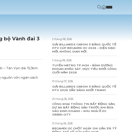
g bộ Vành đai 3
2 tháng 08, 2026
GIẢI BILLIARDS CAROM 3 BĂNG QUỐC TẾ
HTV CÚP BECAMEX IJC 2026 – DIỆN MẠO
MỚI, KHÔNG GIAN MỚI
1 tháng 08, 2026
TUYẾN METRO TP.HCM – BÌNH DƯƠNG
c – Tân Vạn dài 15,3km
KHOAN KHẢO SÁT, MỤC TIÊU KHỞI CÔNG
CUỐI NĂM 2026
10 tháng 07, 2026
GIẢI BILLIARDS CAROM 3 BĂNG QUỐC TẾ
HTV 2026 SẴN SÀNG KHỞI TRANH
25 tháng 06, 2026
CÔNG KHAI THÔNG TIN BẤT ĐỘNG SẢN,
DỰ ÁN BẤT ĐỘNG SẢN TRƯỚC KHI ĐƯA
VÀO KINH DOANH – KHU NHÀ Ở IJC
GREEN CITY
12 tháng 06, 2026
BECAMEX IJC CHỐT NGÀY CHI GẦN 315 TỶ
ĐỒNG TRẢ CỔ TỨC NĂM 2025