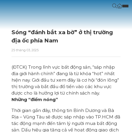
Sóng “đánh bắt xa bờ” ở thị trường
địa ốc phía Nam
25 tháng 03, 2025
(ĐTCK) Trong lĩnh vực bất động sản, “sáp nhập
địa giới hành chính” đang là từ khóa “hot” nhất
hiện nay. Giới đầu tư xem đây là cơ hội “đón lõng”
thị trường và bắt đầu đổ tiền vào các khu vực
được cho là hưởng lợi từ chính sách này.
Những “điểm nóng”
Thời gian gần đây, thông tin Bình Dương và Bà
Rịa – Vũng Tàu sẽ được sáp nhập vào TP.HCM đã
tác động mạnh đến tâm lý người mua bất động
sản. Dấu hiệu gia tăng cả về hoạt động giao dịch