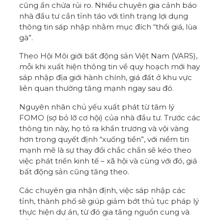
cũng ẩn chứa rủi ro. Nhiều chuyên gia cảnh báo
nhà đầu tư cần tỉnh táo với tình trạng lợi dụng
thông tin sáp nhập nhằm mục đích “thổi giá, lùa
gà”.
Theo Hội Môi giới bất động sản Việt Nam (VARS),
mỗi khi xuất hiện thông tin về quy hoạch mới hay
sáp nhập địa giới hành chính, giá đất ở khu vực
liên quan thường tăng mạnh ngay sau đó.
Nguyên nhân chủ yếu xuất phát từ tâm lý
FOMO (sợ bỏ lỡ cơ hội) của nhà đầu tư. Trước các
thông tin này, họ tỏ ra khẩn trương và vội vàng
hơn trong quyết định “xuống tiền”, với niềm tin
mạnh mẽ là sự thay đổi chắc chắn sẽ kéo theo
việc phát triển kinh tế – xã hội và cùng với đó, giá
bất động sản cũng tăng theo.
Các chuyên gia nhận định, việc sáp nhập các
tỉnh, thành phố sẽ giúp giảm bớt thủ tục pháp lý
thực hiện dự án, từ đó gia tăng nguồn cung và