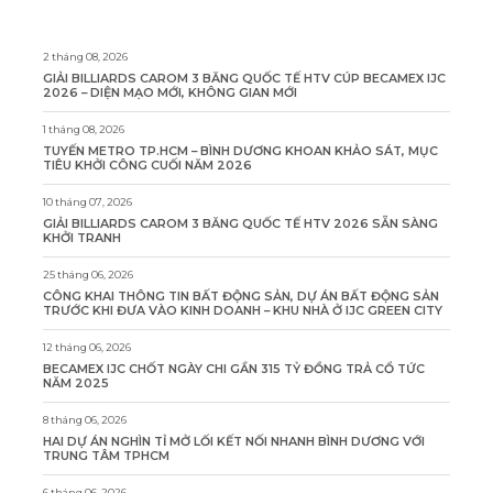
2 tháng 08, 2026
GIẢI BILLIARDS CAROM 3 BĂNG QUỐC TẾ HTV CÚP BECAMEX IJC
2026 – DIỆN MẠO MỚI, KHÔNG GIAN MỚI
1 tháng 08, 2026
TUYẾN METRO TP.HCM – BÌNH DƯƠNG KHOAN KHẢO SÁT, MỤC
TIÊU KHỞI CÔNG CUỐI NĂM 2026
10 tháng 07, 2026
GIẢI BILLIARDS CAROM 3 BĂNG QUỐC TẾ HTV 2026 SẴN SÀNG
KHỞI TRANH
25 tháng 06, 2026
CÔNG KHAI THÔNG TIN BẤT ĐỘNG SẢN, DỰ ÁN BẤT ĐỘNG SẢN
TRƯỚC KHI ĐƯA VÀO KINH DOANH – KHU NHÀ Ở IJC GREEN CITY
12 tháng 06, 2026
BECAMEX IJC CHỐT NGÀY CHI GẦN 315 TỶ ĐỒNG TRẢ CỔ TỨC
NĂM 2025
8 tháng 06, 2026
HAI DỰ ÁN NGHÌN TỈ MỞ LỐI KẾT NỐI NHANH BÌNH DƯƠNG VỚI
TRUNG TÂM TPHCM
6 tháng 06, 2026