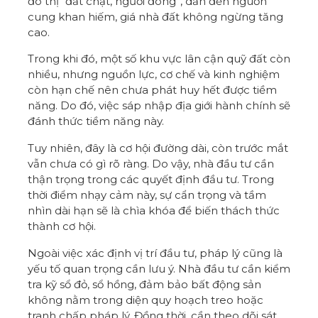
đô thị “đất chật, người đông”, dẫn đến nguồn
cung khan hiếm, giá nhà đất không ngừng tăng
cao.
Trong khi đó, một số khu vực lân cận quỹ đất còn
nhiều, nhưng nguồn lực, cơ chế và kinh nghiệm
còn hạn chế nên chưa phát huy hết được tiềm
năng. Do đó, việc sáp nhập địa giới hành chính sẽ
đánh thức tiềm năng này.
Tuy nhiên, đây là cơ hội đường dài, còn trước mắt
vẫn chưa có gì rõ ràng. Do vậy, nhà đầu tư cần
thận trọng trong các quyết định đầu tư. Trong
thời điểm nhạy cảm này, sự cẩn trọng và tầm
nhìn dài hạn sẽ là chìa khóa để biến thách thức
thành cơ hội.
Ngoài việc xác định vị trí đầu tư, pháp lý cũng là
yếu tố quan trọng cần lưu ý. Nhà đầu tư cần kiểm
tra kỹ sổ đỏ, sổ hồng, đảm bảo bất động sản
không nằm trong diện quy hoạch treo hoặc
tranh chấp pháp lý. Đồng thời, cần theo dõi sát