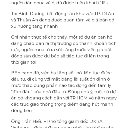
người dân chưa về ở, dù được triển khai từ lâu.
Tại Bình Dương, bất động sản khu vực TP. Dĩ An
và Thuận An đang được quan tâm và giá bán có
xu hướng tăng nhanh.
Ghi nhận thực tế cho thấy, một số dự án căn hộ
đang chào bán ra thị trường có thanh khoản tích
cực, người mua tỏ ra sốt sắng trước việc giá bất
động sản được dự báo sẽ tiếp tục đi lên trong
thời gian tới.
Bên cạnh đó, việc hạ tầng kết nối liên tục được
đầu tư, đi cùng với mặt bằng lãi suất ổn định ở
mức thấp cũng phần nào tác động đến tâm lý
“đón đầu” của nhà đầu tư. Đáng chú ý, một số dự
án có khoảng cách gần với TP.HCM và nằm ngay
các trục giao thông trọng điểm đang hút mạnh
dòng tiền.
Ông Trần Hiếu – Phó tổng giám đốc DKRA
Vietnam – đơn vị đang phân phối sản phẩm cho