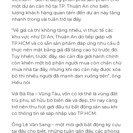
một dự án căn hộ tại TP. Thuận An cho biết,
lượng khách hàng quan tâm đến dự án này tăng
nhanh trong vài tuần trở lại đây.
“Về giá cả thì không tăng nhiều, vì thực tế các
khu vực như Dĩ An, Thuận An do tiếp giáp với
TP.HCM và có sẵn sản phẩm đáp ứng nhu cầu ở
thực nên mặt bằng giá đã tăng cao từ trước đó.
Tuy nhiên, trước đây, rào cản địa giới hành chính
còn khiến một bộ phận người mua còn chần chừ
mua nhà tại đây, nhưng khi rào cản này được xóa
bỏ thì nhiều người đã mạnh dạn xuống tiền”, ông
Hiếu nói.
Với Bà Rịa – Vũng Tàu, vốn có lợi thế là vùng đất
trù phú, sở hữu bờ biển dài và đẹp, thì nay càng
trở nên thu hút giới đầu tư bất động sản sau khi
có thông tin sẽ sáp nhập vào TP.HCM.
Ông Lê Văn Sang – một môi giới bất động kỳ cựu
tại đây cho biết, những tuần gần đây, các phòng