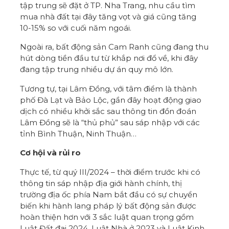
tập trung sẽ đặt ở TP. Nha Trang, nhu cầu tìm
mua nhà đất tại đây tăng vọt và giá cũng tăng
10-15% so với cuối năm ngoái.
Ngoài ra, bất động sản Cam Ranh cũng đang thu
hút dòng tiền đầu tư từ khắp nơi đổ về, khi đây
đang tập trung nhiều dự án quy mô lớn.
Tương tự, tại Lâm Đồng, với tâm điểm là thành
phố Đà Lạt và Bảo Lộc, gần đây hoạt động giao
dịch có nhiều khởi sắc sau thông tin đồn đoán
Lâm Đồng sẽ là “thủ phủ” sau sáp nhập với các
tỉnh Bình Thuận, Ninh Thuận…
Cơ hội và rủi ro
Thực tế, từ quý III/2024 – thời điểm trước khi có
thông tin sáp nhập địa giới hành chính, thị
trường địa ốc phía Nam bắt đầu có sự chuyển
biến khi hành lang pháp lý bất động sản được
hoàn thiện hơn với 3 sắc luật quan trọng gồm
Luật Đất đai 2024, Luật Nhà ở 2023 và Luật Kinh