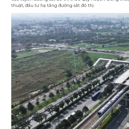
thuật,
đầu tư
hạ tầng đường sắt đô thị.