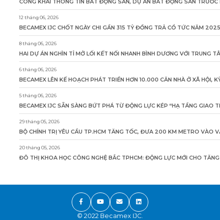
CÔNG KHAI THÔNG TIN BẤT ĐỘNG SẢN, DỰ ÁN BẤT ĐỘNG SẢN TRƯỚC K
12 tháng 06, 2026
BECAMEX IJC CHỐT NGÀY CHI GẦN 315 TỶ ĐỒNG TRẢ CỔ TỨC NĂM 202
8 tháng 06, 2026
HAI DỰ ÁN NGHÌN TỈ MỞ LỐI KẾT NỐI NHANH BÌNH DƯƠNG VỚI TRUNG 
6 tháng 06, 2026
BECAMEX LÊN KẾ HOẠCH PHÁT TRIỂN HƠN 10.000 CĂN NHÀ Ở XÃ HỘI, 
5 tháng 06, 2026
BECAMEX IJC SẴN SÀNG BỨT PHÁ TỪ ĐỘNG LỰC KÉP “HẠ TẦNG GIAO T
29 tháng 05, 2026
BỘ CHÍNH TRỊ YÊU CẦU TP.HCM TĂNG TỐC, ĐƯA 200 KM METRO VÀO 
20 tháng 05, 2026
ĐÔ THỊ KHOA HỌC CÔNG NGHỆ BẮC TPHCM: ĐỘNG LỰC MỚI CHO TĂNG
© 2022 Becamex IJC.