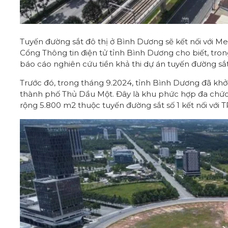
Tuyến đường sắt đô thị ở Bình Dương sẽ kết nối với 
Cổng Thông tin điện tử tỉnh Bình Dương cho biết, tr
báo cáo nghiên cứu tiền khả thi dự án tuyến đường sắt 
Trước đó, trong tháng 9.2024, tỉnh Bình Dương đã kh
thành phố Thủ Dầu Một. Đây là khu phức hợp đa chứ
rộng 5.800 m2 thuộc tuyến đường sắt số 1 kết nối với