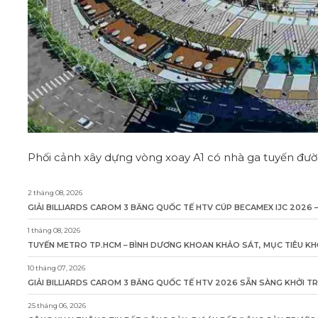
Phối cảnh xây dựng vòng xoay A1 có nhà ga tuyến đườn
2 tháng 08, 2026
GIẢI BILLIARDS CAROM 3 BĂNG QUỐC TẾ HTV CÚP BECAMEX IJC 2026 –
1 tháng 08, 2026
TUYẾN METRO TP.HCM – BÌNH DƯƠNG KHOAN KHẢO SÁT, MỤC TIÊU KH
10 tháng 07, 2026
GIẢI BILLIARDS CAROM 3 BĂNG QUỐC TẾ HTV 2026 SẴN SÀNG KHỞI T
25 tháng 06, 2026