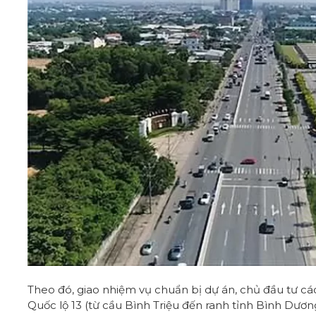
Theo đó, giao nhiệm vụ chuẩn bị dự án, chủ đầu tư c
Quốc lộ 13 (từ cầu Bình Triệu đến ranh tỉnh Bình Dươ