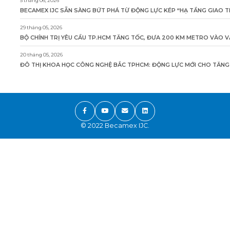
5 tháng 06, 2026
BECAMEX IJC SẴN SÀNG BỨT PHÁ TỪ ĐỘNG LỰC KÉP “HẠ TẦNG GIAO T
29 tháng 05, 2026
BỘ CHÍNH TRỊ YÊU CẦU TP.HCM TĂNG TỐC, ĐƯA 200 KM METRO VÀO 
20 tháng 05, 2026
ĐÔ THỊ KHOA HỌC CÔNG NGHỆ BẮC TPHCM: ĐỘNG LỰC MỚI CHO TĂNG
© 2022 Becamex IJC.