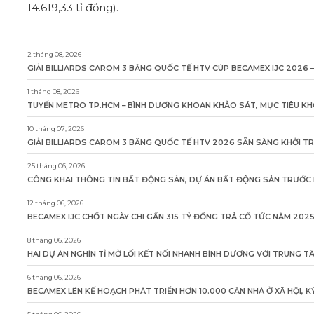
14.619,33 tỉ đồng).
2 tháng 08, 2026
GIẢI BILLIARDS CAROM 3 BĂNG QUỐC TẾ HTV CÚP BECAMEX IJC 2026 –
1 tháng 08, 2026
TUYẾN METRO TP.HCM – BÌNH DƯƠNG KHOAN KHẢO SÁT, MỤC TIÊU KH
10 tháng 07, 2026
GIẢI BILLIARDS CAROM 3 BĂNG QUỐC TẾ HTV 2026 SẴN SÀNG KHỞI T
25 tháng 06, 2026
CÔNG KHAI THÔNG TIN BẤT ĐỘNG SẢN, DỰ ÁN BẤT ĐỘNG SẢN TRƯỚC K
12 tháng 06, 2026
BECAMEX IJC CHỐT NGÀY CHI GẦN 315 TỶ ĐỒNG TRẢ CỔ TỨC NĂM 202
8 tháng 06, 2026
HAI DỰ ÁN NGHÌN TỈ MỞ LỐI KẾT NỐI NHANH BÌNH DƯƠNG VỚI TRUNG 
6 tháng 06, 2026
BECAMEX LÊN KẾ HOẠCH PHÁT TRIỂN HƠN 10.000 CĂN NHÀ Ở XÃ HỘI, 