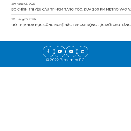
29 tháng 05, 2026
BỘ CHÍNH TRỊ YÊU CẦU TP.HCM TĂNG TỐC, ĐƯA 200 KM METRO VÀO 
20 tháng 05, 2026
ĐÔ THỊ KHOA HỌC CÔNG NGHỆ BẮC TPHCM: ĐỘNG LỰC MỚI CHO TĂNG
© 2022 Becamex IJC.