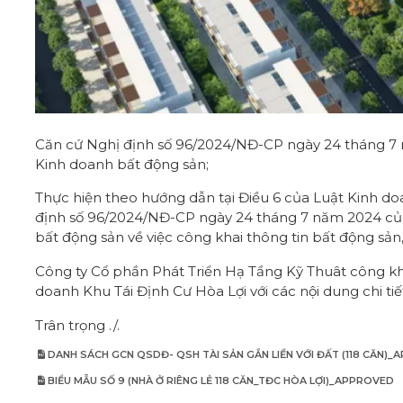
Căn cứ Nghị định số 96/2024/NĐ-CP ngày 24 tháng 7 n
Kinh doanh bất động sản;
Thực hiện theo hướng dẫn tại Điều 6 của Luật Kinh d
định số 96/2024/NĐ-CP ngày 24 tháng 7 năm 2024 của 
bất động sản về việc công khai thông tin bất động sản
Công ty Cổ phần Phát Triển Hạ Tầng Kỹ Thuât công kh
doanh Khu Tái Định Cư Hòa Lợi với các nội dung chi ti
Trân trọng ./.
DANH SÁCH GCN QSDĐ- QSH TÀI SẢN GẮN LIỀN VỚI ĐẤT (118 CĂN)
BIỂU MẪU SỐ 9 (NHÀ Ở RIÊNG LẺ 118 CĂN_TĐC HÒA LỢI)_APPROVED