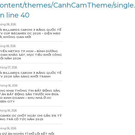
ontent/themes/CanhCamTheme/single
n line 40
háng 08, 2026
ẢI BILLIARDS CAROM 3 BĂNG QUỐC TẾ
V CÚP BECAMEX IJC 2026 – DIỆN MẠO
I, KHÔNG GIAN MỚI
háng 08, 2026
YẾN METRO TP.HCM – BÌNH DƯƠNG
OAN KHẢO SÁT, MỤC TIÊU KHỞI CÔNG
ỐI NĂM 2026
tháng 07, 2026
ẢI BILLIARDS CAROM 3 BĂNG QUỐC TẾ
V 2026 SẴN SÀNG KHỞI TRANH
tháng 06, 2026
NG KHAI THÔNG TIN BẤT ĐỘNG SẢN,
 ÁN BẤT ĐỘNG SẢN TRƯỚC KHI ĐƯA
O KINH DOANH – KHU NHÀ Ở IJC
EEN CITY
tháng 06, 2026
CAMEX IJC CHỐT NGÀY CHI GẦN 315 TỶ
NG TRẢ CỔ TỨC NĂM 2025
háng 06, 2026
I DỰ ÁN NGHÌN TỈ MỞ LỐI KẾT NỐI