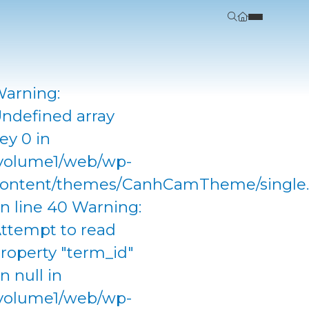
arning:
ndefined array
ey 0 in
volume1/web/wp-
ontent/themes/CanhCamTheme/single
n line 40 Warning:
ttempt to read
roperty "term_id"
n null in
volume1/web/wp-