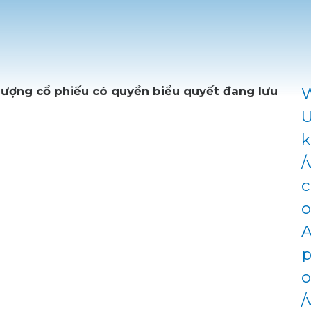
lượng cổ phiếu có quyền biểu quyết đang lưu
W
U
k
/
c
o
A
p
o
/