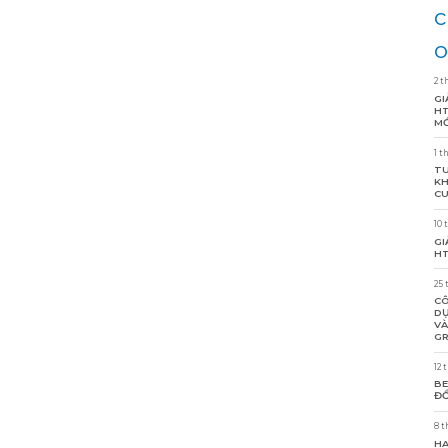
c
o
2 t
GI
HT
MỚ
1 t
TU
KH
CU
10 
GI
HT
25 
CÔ
DỰ
VÀ
GR
12 
BE
ĐỒ
8 t
HA