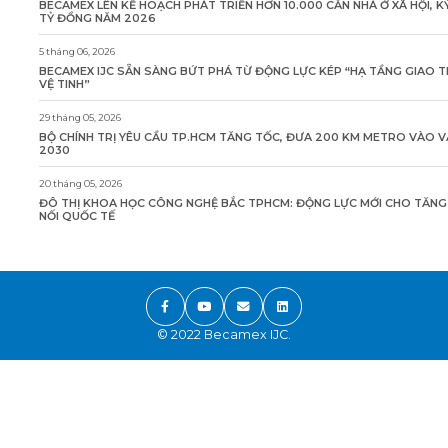
BECAMEX LÊN KẾ HOẠCH PHÁT TRIỂN HƠN 10.000 CĂN NHÀ Ở XÃ HỘI, K
TỶ ĐỒNG NĂM 2026
5 tháng 06, 2026
BECAMEX IJC SẴN SÀNG BỨT PHÁ TỪ ĐỘNG LỰC KÉP “HẠ TẦNG GIAO 
VỆ TINH”
29 tháng 05, 2026
BỘ CHÍNH TRỊ YÊU CẦU TP.HCM TĂNG TỐC, ĐƯA 200 KM METRO VÀO 
2030
20 tháng 05, 2026
ĐÔ THỊ KHOA HỌC CÔNG NGHỆ BẮC TPHCM: ĐỘNG LỰC MỚI CHO TĂN
NỐI QUỐC TẾ
© 2022 Becamex IJC.