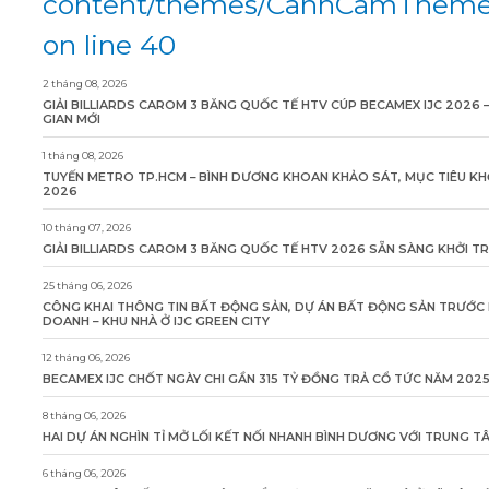
content/themes/CanhCamTheme/
on line 40
2 tháng 08, 2026
GIẢI BILLIARDS CAROM 3 BĂNG QUỐC TẾ HTV CÚP BECAMEX IJC 2026 
GIAN MỚI
1 tháng 08, 2026
TUYẾN METRO TP.HCM – BÌNH DƯƠNG KHOAN KHẢO SÁT, MỤC TIÊU KH
2026
10 tháng 07, 2026
GIẢI BILLIARDS CAROM 3 BĂNG QUỐC TẾ HTV 2026 SẴN SÀNG KHỞI T
25 tháng 06, 2026
CÔNG KHAI THÔNG TIN BẤT ĐỘNG SẢN, DỰ ÁN BẤT ĐỘNG SẢN TRƯỚC 
DOANH – KHU NHÀ Ở IJC GREEN CITY
12 tháng 06, 2026
BECAMEX IJC CHỐT NGÀY CHI GẦN 315 TỶ ĐỒNG TRẢ CỔ TỨC NĂM 202
8 tháng 06, 2026
HAI DỰ ÁN NGHÌN TỈ MỞ LỐI KẾT NỐI NHANH BÌNH DƯƠNG VỚI TRUNG 
6 tháng 06, 2026