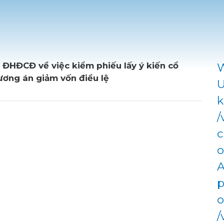
 ĐHĐCĐ về việc kiểm phiếu lấy ý kiến cổ
W
ương án giảm vốn điều lệ
U
k
/
c
o
A
p
o
/