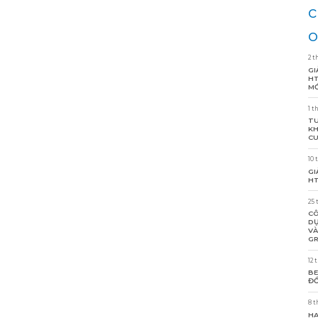
c
o
2 t
GI
HT
MỚ
1 t
TU
KH
CU
10 
GI
HT
25 
CÔ
DỰ
VÀ
GR
12 
BE
ĐỒ
8 t
HA