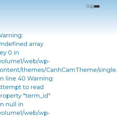
arning:
ndefined array
ey 0 in
volume1/web/wp-
ontent/themes/CanhCamTheme/single
n line 40 Warning:
ttempt to read
roperty "term_id"
n null in
volume1/web/wp-