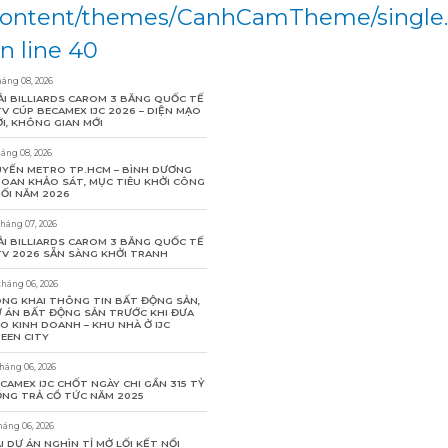
ontent/themes/CanhCamTheme/single
n line 40
háng 08, 2026
ẢI BILLIARDS CAROM 3 BĂNG QUỐC TẾ
V CÚP BECAMEX IJC 2026 – DIỆN MẠO
I, KHÔNG GIAN MỚI
háng 08, 2026
YẾN METRO TP.HCM – BÌNH DƯƠNG
OAN KHẢO SÁT, MỤC TIÊU KHỞI CÔNG
ỐI NĂM 2026
tháng 07, 2026
ẢI BILLIARDS CAROM 3 BĂNG QUỐC TẾ
V 2026 SẴN SÀNG KHỞI TRANH
tháng 06, 2026
NG KHAI THÔNG TIN BẤT ĐỘNG SẢN,
 ÁN BẤT ĐỘNG SẢN TRƯỚC KHI ĐƯA
O KINH DOANH – KHU NHÀ Ở IJC
EEN CITY
tháng 06, 2026
CAMEX IJC CHỐT NGÀY CHI GẦN 315 TỶ
NG TRẢ CỔ TỨC NĂM 2025
háng 06, 2026
I DỰ ÁN NGHÌN TỈ MỞ LỐI KẾT NỐI