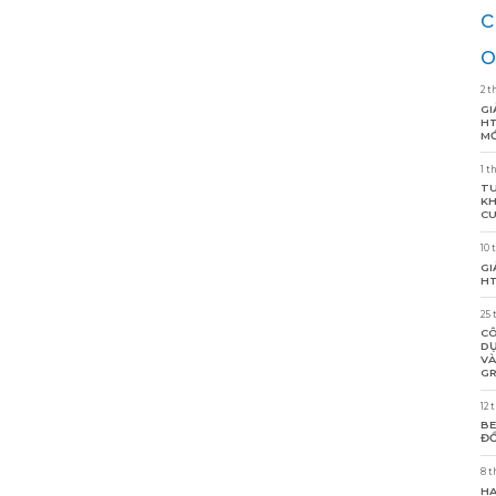
c
o
2 t
GI
HT
MỚ
1 t
TU
KH
CU
10 
GI
HT
25 
CÔ
DỰ
VÀ
GR
12 
BE
ĐỒ
8 t
HA