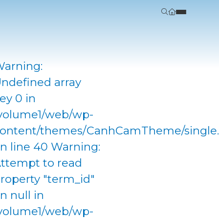
arning:
ndefined array
ey 0 in
volume1/web/wp-
ontent/themes/CanhCamTheme/single
n line 40 Warning:
ttempt to read
roperty "term_id"
n null in
volume1/web/wp-