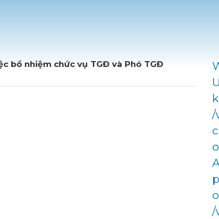
ệc bổ nhiệm chức vụ TGĐ và Phó TGĐ
W
U
k
/
c
o
A
p
o
/