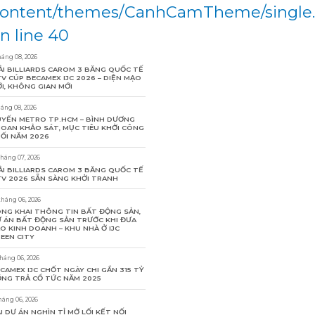
ontent/themes/CanhCamTheme/single
n line 40
háng 08, 2026
ẢI BILLIARDS CAROM 3 BĂNG QUỐC TẾ
V CÚP BECAMEX IJC 2026 – DIỆN MẠO
I, KHÔNG GIAN MỚI
háng 08, 2026
YẾN METRO TP.HCM – BÌNH DƯƠNG
OAN KHẢO SÁT, MỤC TIÊU KHỞI CÔNG
ỐI NĂM 2026
tháng 07, 2026
ẢI BILLIARDS CAROM 3 BĂNG QUỐC TẾ
V 2026 SẴN SÀNG KHỞI TRANH
tháng 06, 2026
NG KHAI THÔNG TIN BẤT ĐỘNG SẢN,
 ÁN BẤT ĐỘNG SẢN TRƯỚC KHI ĐƯA
O KINH DOANH – KHU NHÀ Ở IJC
EEN CITY
tháng 06, 2026
CAMEX IJC CHỐT NGÀY CHI GẦN 315 TỶ
NG TRẢ CỔ TỨC NĂM 2025
háng 06, 2026
I DỰ ÁN NGHÌN TỈ MỞ LỐI KẾT NỐI