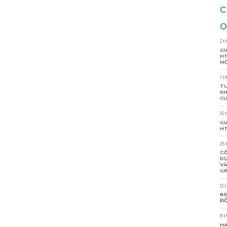
c
o
2 t
GI
HT
MỚ
1 t
TU
KH
CU
10 
GI
HT
25 
CÔ
DỰ
VÀ
GR
12 
BE
ĐỒ
8 t
HA