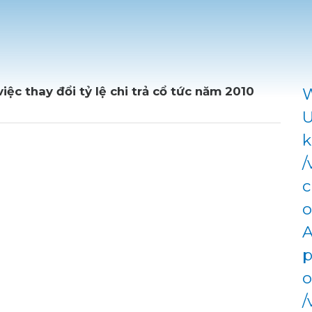
ệc thay đổi tỷ lệ chi trả cổ tức năm 2010
W
U
k
/
c
o
A
p
o
/