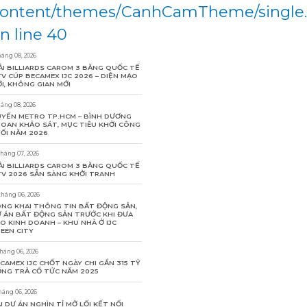
ontent/themes/CanhCamTheme/single
n line 40
háng 08, 2026
ẢI BILLIARDS CAROM 3 BĂNG QUỐC TẾ
V CÚP BECAMEX IJC 2026 – DIỆN MẠO
I, KHÔNG GIAN MỚI
háng 08, 2026
YẾN METRO TP.HCM – BÌNH DƯƠNG
OAN KHẢO SÁT, MỤC TIÊU KHỞI CÔNG
ỐI NĂM 2026
tháng 07, 2026
ẢI BILLIARDS CAROM 3 BĂNG QUỐC TẾ
V 2026 SẴN SÀNG KHỞI TRANH
tháng 06, 2026
NG KHAI THÔNG TIN BẤT ĐỘNG SẢN,
 ÁN BẤT ĐỘNG SẢN TRƯỚC KHI ĐƯA
O KINH DOANH – KHU NHÀ Ở IJC
EEN CITY
tháng 06, 2026
CAMEX IJC CHỐT NGÀY CHI GẦN 315 TỶ
NG TRẢ CỔ TỨC NĂM 2025
háng 06, 2026
I DỰ ÁN NGHÌN TỈ MỞ LỐI KẾT NỐI