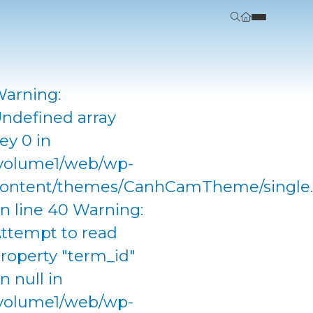
arning:
ndefined array
ey 0 in
volume1/web/wp-
ontent/themes/CanhCamTheme/single
n line 40 Warning:
ttempt to read
roperty "term_id"
n null in
volume1/web/wp-