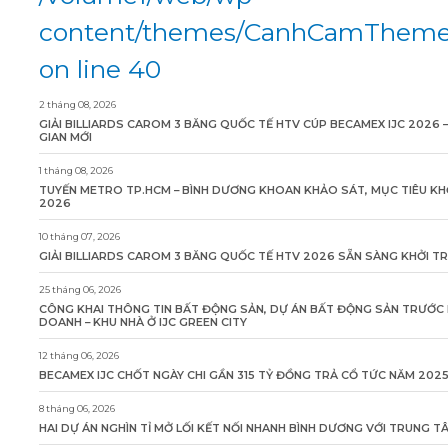
content/themes/CanhCamTheme/
on line 40
2 tháng 08, 2026
GIẢI BILLIARDS CAROM 3 BĂNG QUỐC TẾ HTV CÚP BECAMEX IJC 2026 
GIAN MỚI
1 tháng 08, 2026
TUYẾN METRO TP.HCM – BÌNH DƯƠNG KHOAN KHẢO SÁT, MỤC TIÊU KH
2026
10 tháng 07, 2026
GIẢI BILLIARDS CAROM 3 BĂNG QUỐC TẾ HTV 2026 SẴN SÀNG KHỞI T
25 tháng 06, 2026
CÔNG KHAI THÔNG TIN BẤT ĐỘNG SẢN, DỰ ÁN BẤT ĐỘNG SẢN TRƯỚC 
DOANH – KHU NHÀ Ở IJC GREEN CITY
12 tháng 06, 2026
BECAMEX IJC CHỐT NGÀY CHI GẦN 315 TỶ ĐỒNG TRẢ CỔ TỨC NĂM 202
8 tháng 06, 2026
HAI DỰ ÁN NGHÌN TỈ MỞ LỐI KẾT NỐI NHANH BÌNH DƯƠNG VỚI TRUNG 