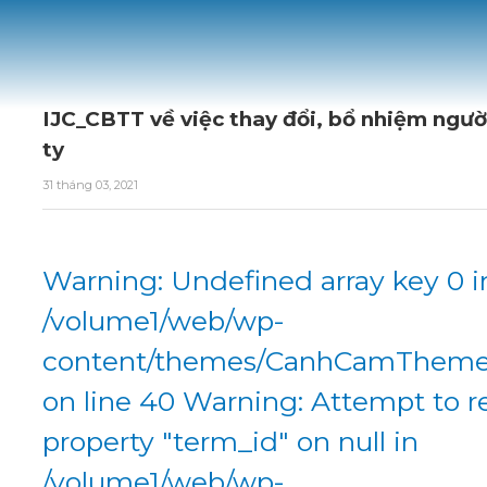
IJC_CBTT về việc thay đổi, bổ nhiệm ngườ
ty
31 tháng 03, 2021
Warning: Undefined array key 0 i
/volume1/web/wp-
content/themes/CanhCamTheme/
on line 40 Warning: Attempt to r
property "term_id" on null in
/volume1/web/wp-