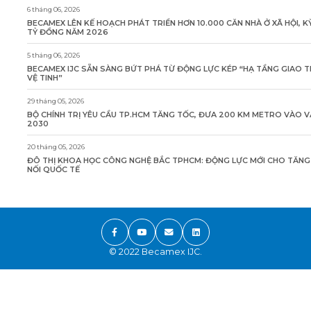
6 tháng 06, 2026
BECAMEX LÊN KẾ HOẠCH PHÁT TRIỂN HƠN 10.000 CĂN NHÀ Ở XÃ HỘI, K
TỶ ĐỒNG NĂM 2026
5 tháng 06, 2026
BECAMEX IJC SẴN SÀNG BỨT PHÁ TỪ ĐỘNG LỰC KÉP “HẠ TẦNG GIAO 
VỆ TINH”
29 tháng 05, 2026
BỘ CHÍNH TRỊ YÊU CẦU TP.HCM TĂNG TỐC, ĐƯA 200 KM METRO VÀO 
2030
20 tháng 05, 2026
ĐÔ THỊ KHOA HỌC CÔNG NGHỆ BẮC TPHCM: ĐỘNG LỰC MỚI CHO TĂN
NỐI QUỐC TẾ
© 2022 Becamex IJC.