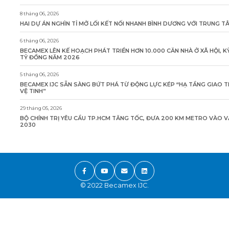
8 tháng 06, 2026
HAI DỰ ÁN NGHÌN TỈ MỞ LỐI KẾT NỐI NHANH BÌNH DƯƠNG VỚI TRUNG 
6 tháng 06, 2026
BECAMEX LÊN KẾ HOẠCH PHÁT TRIỂN HƠN 10.000 CĂN NHÀ Ở XÃ HỘI, K
TỶ ĐỒNG NĂM 2026
5 tháng 06, 2026
BECAMEX IJC SẴN SÀNG BỨT PHÁ TỪ ĐỘNG LỰC KÉP “HẠ TẦNG GIAO 
VỆ TINH”
29 tháng 05, 2026
BỘ CHÍNH TRỊ YÊU CẦU TP.HCM TĂNG TỐC, ĐƯA 200 KM METRO VÀO 
2030
© 2022 Becamex IJC.