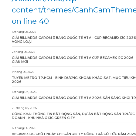
content/themes/CanhCamTheme/
on line 40
10 tháng 08, 2026
GIẢI BILLIARDS CAROM 3 BĂNG QUỐC TẾ HTV – CÚP BECAMEX IJC 2026
VÒNG LOẠI
2 tháng 08, 2026
GIẢI BILLIARDS CAROM 3 BĂNG QUỐC TẾ HTV CÚP BECAMEX IJC 2026 
GIAN MỚI
1 tháng 08, 2026
TUYẾN METRO TP.HCM – BÌNH DƯƠNG KHOAN KHẢO SÁT, MỤC TIÊU KH
2026
10 tháng 07, 2026
GIẢI BILLIARDS CAROM 3 BĂNG QUỐC TẾ HTV 2026 SẴN SÀNG KHỞI T
25 tháng 06, 2026
CÔNG KHAI THÔNG TIN BẤT ĐỘNG SẢN, DỰ ÁN BẤT ĐỘNG SẢN TRƯỚC 
DOANH – KHU NHÀ Ở IJC GREEN CITY
12 tháng 06, 2026
BECAMEX IJC CHỐT NGÀY CHI GẦN 315 TỶ ĐỒNG TRẢ CỔ TỨC NĂM 202