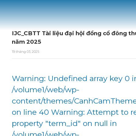
IJC_CBTT Tài liệu đại hội đồng cổ đông t
năm 2025
19 tháng 03, 2025
Warning: Undefined array key 0 i
/volume1/web/wp-
content/themes/CanhCamTheme/
on line 40 Warning: Attempt to r
property "term_id" on null in
/volume1/web/wp-