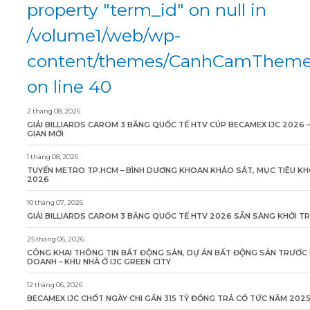
property "term_id" on null in
/volume1/web/wp-
content/themes/CanhCamTheme/
on line 40
2 tháng 08, 2026
GIẢI BILLIARDS CAROM 3 BĂNG QUỐC TẾ HTV CÚP BECAMEX IJC 2026 
GIAN MỚI
1 tháng 08, 2026
TUYẾN METRO TP.HCM – BÌNH DƯƠNG KHOAN KHẢO SÁT, MỤC TIÊU KH
2026
10 tháng 07, 2026
GIẢI BILLIARDS CAROM 3 BĂNG QUỐC TẾ HTV 2026 SẴN SÀNG KHỞI T
25 tháng 06, 2026
CÔNG KHAI THÔNG TIN BẤT ĐỘNG SẢN, DỰ ÁN BẤT ĐỘNG SẢN TRƯỚC 
DOANH – KHU NHÀ Ở IJC GREEN CITY
12 tháng 06, 2026
BECAMEX IJC CHỐT NGÀY CHI GẦN 315 TỶ ĐỒNG TRẢ CỔ TỨC NĂM 202