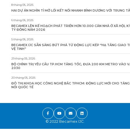
8 tháng 06, 2026
HAI DỰ ÁN NGHÌN TỈ MỞ LỐI KẾT NỐI NHANH BÌNH DƯƠNG VỚI TRUNG 
6 tháng 06, 2026
BECAMEX LÊN KẾ HOẠCH PHÁT TRIỂN HƠN 10.000 CĂN NHÀ Ở XÃ HỘI, K
TỶ ĐỒNG NĂM 2026
5 tháng 06, 2026
BECAMEX IJC SẴN SÀNG BỨT PHÁ TỪ ĐỘNG LỰC KÉP “HẠ TẦNG GIAO 
VỆ TINH”
29 tháng 05, 2026
BỘ CHÍNH TRỊ YÊU CẦU TP.HCM TĂNG TỐC, ĐƯA 200 KM METRO VÀO 
2030
20 tháng 05, 2026
ĐÔ THỊ KHOA HỌC CÔNG NGHỆ BẮC TPHCM: ĐỘNG LỰC MỚI CHO TĂN
NỐI QUỐC TẾ
© 2022 Becamex IJC.