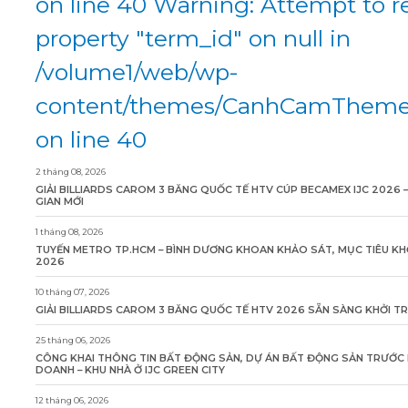
on line 40 Warning: Attempt to r
property "term_id" on null in
/volume1/web/wp-
content/themes/CanhCamTheme/
on line 40
2 tháng 08, 2026
GIẢI BILLIARDS CAROM 3 BĂNG QUỐC TẾ HTV CÚP BECAMEX IJC 2026 
GIAN MỚI
1 tháng 08, 2026
TUYẾN METRO TP.HCM – BÌNH DƯƠNG KHOAN KHẢO SÁT, MỤC TIÊU KH
2026
10 tháng 07, 2026
GIẢI BILLIARDS CAROM 3 BĂNG QUỐC TẾ HTV 2026 SẴN SÀNG KHỞI T
25 tháng 06, 2026
CÔNG KHAI THÔNG TIN BẤT ĐỘNG SẢN, DỰ ÁN BẤT ĐỘNG SẢN TRƯỚC 
DOANH – KHU NHÀ Ở IJC GREEN CITY
12 tháng 06, 2026