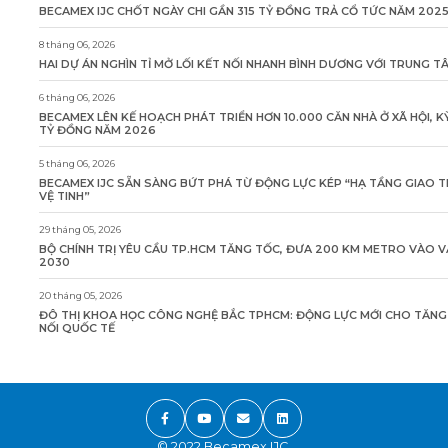
BECAMEX IJC CHỐT NGÀY CHI GẦN 315 TỶ ĐỒNG TRẢ CỔ TỨC NĂM 202
8 tháng 06, 2026
HAI DỰ ÁN NGHÌN TỈ MỞ LỐI KẾT NỐI NHANH BÌNH DƯƠNG VỚI TRUNG 
6 tháng 06, 2026
BECAMEX LÊN KẾ HOẠCH PHÁT TRIỂN HƠN 10.000 CĂN NHÀ Ở XÃ HỘI, K
TỶ ĐỒNG NĂM 2026
5 tháng 06, 2026
BECAMEX IJC SẴN SÀNG BỨT PHÁ TỪ ĐỘNG LỰC KÉP “HẠ TẦNG GIAO 
VỆ TINH”
29 tháng 05, 2026
BỘ CHÍNH TRỊ YÊU CẦU TP.HCM TĂNG TỐC, ĐƯA 200 KM METRO VÀO 
2030
20 tháng 05, 2026
ĐÔ THỊ KHOA HỌC CÔNG NGHỆ BẮC TPHCM: ĐỘNG LỰC MỚI CHO TĂN
NỐI QUỐC TẾ
© 2022 Becamex IJC.