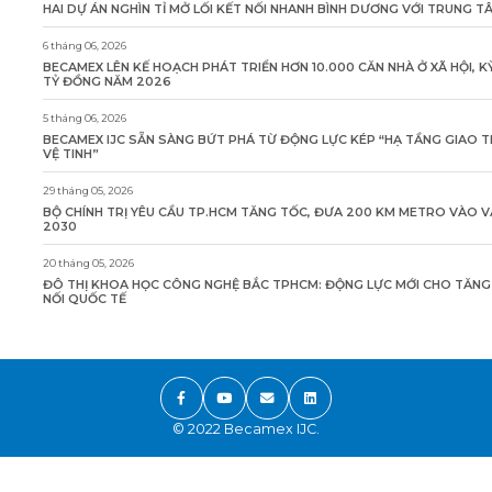
HAI DỰ ÁN NGHÌN TỈ MỞ LỐI KẾT NỐI NHANH BÌNH DƯƠNG VỚI TRUNG 
6 tháng 06, 2026
BECAMEX LÊN KẾ HOẠCH PHÁT TRIỂN HƠN 10.000 CĂN NHÀ Ở XÃ HỘI, K
TỶ ĐỒNG NĂM 2026
5 tháng 06, 2026
BECAMEX IJC SẴN SÀNG BỨT PHÁ TỪ ĐỘNG LỰC KÉP “HẠ TẦNG GIAO 
VỆ TINH”
29 tháng 05, 2026
BỘ CHÍNH TRỊ YÊU CẦU TP.HCM TĂNG TỐC, ĐƯA 200 KM METRO VÀO 
2030
20 tháng 05, 2026
ĐÔ THỊ KHOA HỌC CÔNG NGHỆ BẮC TPHCM: ĐỘNG LỰC MỚI CHO TĂN
NỐI QUỐC TẾ
© 2022 Becamex IJC.