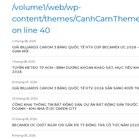
/volume1/web/wp-
content/themes/CanhCamTheme/
on line 40
2 tháng 08, 2026
GIẢI BILLIARDS CAROM 3 BĂNG QUỐC TẾ HTV CÚP BECAMEX IJC 2026 
GIAN MỚI
1 tháng 08, 2026
TUYẾN METRO TP.HCM – BÌNH DƯƠNG KHOAN KHẢO SÁT, MỤC TIÊU KH
2026
10 tháng 07, 2026
GIẢI BILLIARDS CAROM 3 BĂNG QUỐC TẾ HTV 2026 SẴN SÀNG KHỞI T
25 tháng 06, 2026
CÔNG KHAI THÔNG TIN BẤT ĐỘNG SẢN, DỰ ÁN BẤT ĐỘNG SẢN TRƯỚC 
DOANH – KHU NHÀ Ở IJC GREEN CITY
12 tháng 06, 2026
BECAMEX IJC CHỐT NGÀY CHI GẦN 315 TỶ ĐỒNG TRẢ CỔ TỨC NĂM 202
8 tháng 06, 2026