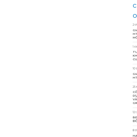
c
o
2 t
GI
HT
MỚ
1 t
TU
KH
CU
10 
GI
HT
25 
CÔ
DỰ
VÀ
GR
12 
BE
ĐỒ
8 t
HA