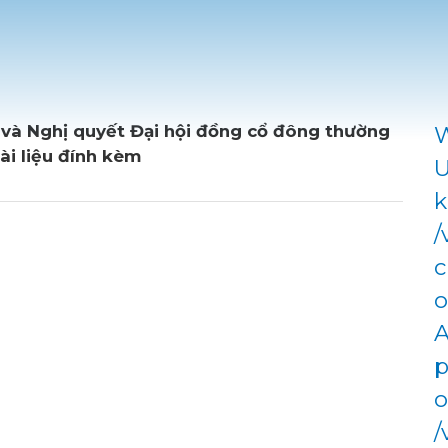
 và Nghị quyết Đại hội đồng cổ đông thường
W
ài liệu đính kèm
U
k
/
c
o
A
p
o
/