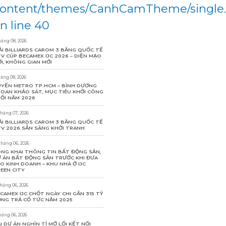
ontent/themes/CanhCamTheme/single
n line 40
háng 08, 2026
ẢI BILLIARDS CAROM 3 BĂNG QUỐC TẾ
V CÚP BECAMEX IJC 2026 – DIỆN MẠO
I, KHÔNG GIAN MỚI
háng 08, 2026
YẾN METRO TP.HCM – BÌNH DƯƠNG
OAN KHẢO SÁT, MỤC TIÊU KHỞI CÔNG
ỐI NĂM 2026
tháng 07, 2026
ẢI BILLIARDS CAROM 3 BĂNG QUỐC TẾ
V 2026 SẴN SÀNG KHỞI TRANH
tháng 06, 2026
NG KHAI THÔNG TIN BẤT ĐỘNG SẢN,
 ÁN BẤT ĐỘNG SẢN TRƯỚC KHI ĐƯA
O KINH DOANH – KHU NHÀ Ở IJC
EEN CITY
tháng 06, 2026
CAMEX IJC CHỐT NGÀY CHI GẦN 315 TỶ
NG TRẢ CỔ TỨC NĂM 2025
háng 06, 2026
I DỰ ÁN NGHÌN TỈ MỞ LỐI KẾT NỐI