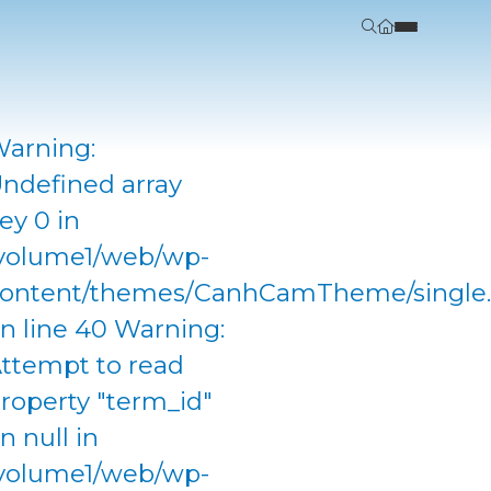
arning:
ndefined array
ey 0 in
volume1/web/wp-
ontent/themes/CanhCamTheme/single
n line 40 Warning:
ttempt to read
roperty "term_id"
n null in
volume1/web/wp-