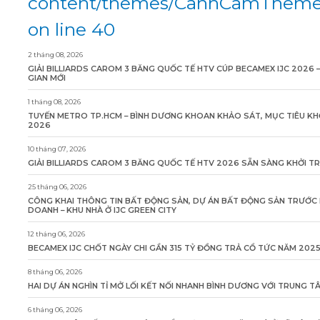
content/themes/CanhCamTheme/
on line 40
2 tháng 08, 2026
GIẢI BILLIARDS CAROM 3 BĂNG QUỐC TẾ HTV CÚP BECAMEX IJC 2026 
GIAN MỚI
1 tháng 08, 2026
TUYẾN METRO TP.HCM – BÌNH DƯƠNG KHOAN KHẢO SÁT, MỤC TIÊU KH
2026
10 tháng 07, 2026
GIẢI BILLIARDS CAROM 3 BĂNG QUỐC TẾ HTV 2026 SẴN SÀNG KHỞI T
25 tháng 06, 2026
CÔNG KHAI THÔNG TIN BẤT ĐỘNG SẢN, DỰ ÁN BẤT ĐỘNG SẢN TRƯỚC 
DOANH – KHU NHÀ Ở IJC GREEN CITY
12 tháng 06, 2026
BECAMEX IJC CHỐT NGÀY CHI GẦN 315 TỶ ĐỒNG TRẢ CỔ TỨC NĂM 202
8 tháng 06, 2026
HAI DỰ ÁN NGHÌN TỈ MỞ LỐI KẾT NỐI NHANH BÌNH DƯƠNG VỚI TRUNG 
6 tháng 06, 2026