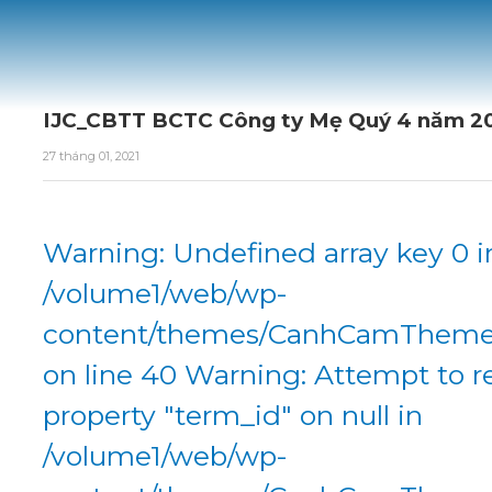
IJC_CBTT BCTC Công ty Mẹ Quý 4 năm 2
27 tháng 01, 2021
Warning: Undefined array key 0 i
/volume1/web/wp-
content/themes/CanhCamTheme/
on line 40 Warning: Attempt to r
property "term_id" on null in
/volume1/web/wp-