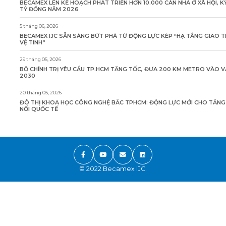
BECAMEX LÊN KẾ HOẠCH PHÁT TRIỂN HƠN 10.000 CĂN NHÀ Ở XÃ HỘI, K
TỶ ĐỒNG NĂM 2026
5 tháng 06, 2026
BECAMEX IJC SẴN SÀNG BỨT PHÁ TỪ ĐỘNG LỰC KÉP “HẠ TẦNG GIAO 
VỆ TINH”
29 tháng 05, 2026
BỘ CHÍNH TRỊ YÊU CẦU TP.HCM TĂNG TỐC, ĐƯA 200 KM METRO VÀO 
2030
20 tháng 05, 2026
ĐÔ THỊ KHOA HỌC CÔNG NGHỆ BẮC TPHCM: ĐỘNG LỰC MỚI CHO TĂN
NỐI QUỐC TẾ
© 2022 Becamex IJC.