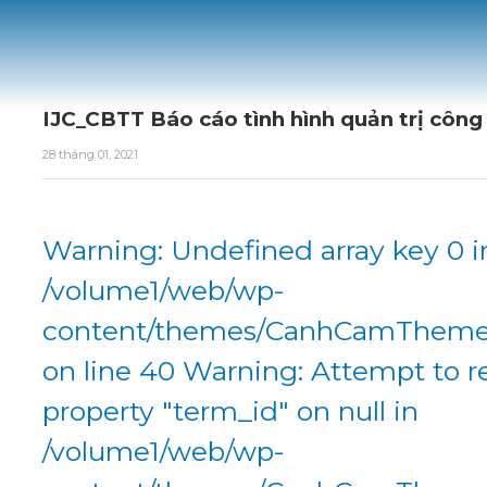
IJC_CBTT Báo cáo tình hình quản trị côn
28 tháng 01, 2021
Warning: Undefined array key 0 i
/volume1/web/wp-
content/themes/CanhCamTheme/
on line 40 Warning: Attempt to r
property "term_id" on null in
/volume1/web/wp-