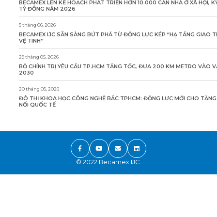
BECAMEX LÊN KẾ HOẠCH PHÁT TRIỂN HƠN 10.000 CĂN NHÀ Ở XÃ HỘI, K
TỶ ĐỒNG NĂM 2026
5 tháng 06, 2026
BECAMEX IJC SẴN SÀNG BỨT PHÁ TỪ ĐỘNG LỰC KÉP “HẠ TẦNG GIAO 
VỆ TINH”
29 tháng 05, 2026
BỘ CHÍNH TRỊ YÊU CẦU TP.HCM TĂNG TỐC, ĐƯA 200 KM METRO VÀO 
2030
20 tháng 05, 2026
ĐÔ THỊ KHOA HỌC CÔNG NGHỆ BẮC TPHCM: ĐỘNG LỰC MỚI CHO TĂN
NỐI QUỐC TẾ
© 2022 Becamex IJC.