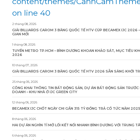
content/themes/CanhCamTheme/
on line 40
2 tháng 08, 2026
GIẢI BILLIARDS CAROM 3 BĂNG QUỐC TẾ HTV CÚP BECAMEX IJC 2026 
GIAN MỚI
1 tháng 08, 2026
TUYẾN METRO TP.HCM – BÌNH DƯƠNG KHOAN KHẢO SÁT, MỤC TIÊU KH
2026
10 tháng 07, 2026
GIẢI BILLIARDS CAROM 3 BĂNG QUỐC TẾ HTV 2026 SẴN SÀNG KHỞI T
25 tháng 06, 2026
CÔNG KHAI THÔNG TIN BẤT ĐỘNG SẢN, DỰ ÁN BẤT ĐỘNG SẢN TRƯỚC 
DOANH – KHU NHÀ Ở IJC GREEN CITY
12 tháng 06, 2026
BECAMEX IJC CHỐT NGÀY CHI GẦN 315 TỶ ĐỒNG TRẢ CỔ TỨC NĂM 202
8 tháng 06, 2026
HAI DỰ ÁN NGHÌN TỈ MỞ LỐI KẾT NỐI NHANH BÌNH DƯƠNG VỚI TRUNG 
6 tháng 06, 2026