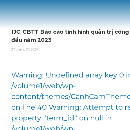
IJC_CBTT Báo cáo tình hình quản trị công
đầu năm 2023
27 tháng 07, 2023
Warning: Undefined array key 0 i
/volume1/web/wp-
content/themes/CanhCamTheme/
on line 40 Warning: Attempt to r
property "term_id" on null in
/volume1/web/wp-