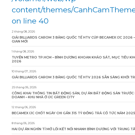
content/themes/CanhCamTheme/
on line 40
2 tháng 08, 2026
GIẢI BILLIARDS CAROM 3 BĂNG QUỐC TẾ HTV CÚP BECAMEX IJC 2026 
GIAN MỚI
1 tháng 08, 2026
TUYẾN METRO TP.HCM – BÌNH DƯƠNG KHOAN KHẢO SÁT, MỤC TIÊU KH
2026
10 tháng 07, 2026
GIẢI BILLIARDS CAROM 3 BĂNG QUỐC TẾ HTV 2026 SẴN SÀNG KHỞI T
25 tháng 06, 2026
CÔNG KHAI THÔNG TIN BẤT ĐỘNG SẢN, DỰ ÁN BẤT ĐỘNG SẢN TRƯỚC 
DOANH – KHU NHÀ Ở IJC GREEN CITY
12 tháng 06, 2026
BECAMEX IJC CHỐT NGÀY CHI GẦN 315 TỶ ĐỒNG TRẢ CỔ TỨC NĂM 202
8 tháng 06, 2026
HAI DỰ ÁN NGHÌN TỈ MỞ LỐI KẾT NỐI NHANH BÌNH DƯƠNG VỚI TRUNG 