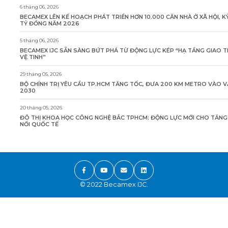
6 tháng 06, 2026
BECAMEX LÊN KẾ HOẠCH PHÁT TRIỂN HƠN 10.000 CĂN NHÀ Ở XÃ HỘI, K
TỶ ĐỒNG NĂM 2026
5 tháng 06, 2026
BECAMEX IJC SẴN SÀNG BỨT PHÁ TỪ ĐỘNG LỰC KÉP “HẠ TẦNG GIAO 
VỆ TINH”
29 tháng 05, 2026
BỘ CHÍNH TRỊ YÊU CẦU TP.HCM TĂNG TỐC, ĐƯA 200 KM METRO VÀO 
2030
20 tháng 05, 2026
ĐÔ THỊ KHOA HỌC CÔNG NGHỆ BẮC TPHCM: ĐỘNG LỰC MỚI CHO TĂN
NỐI QUỐC TẾ
© 2022 Becamex IJC.