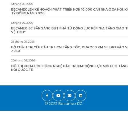
6 tháng 06, 2026
BECAMEX LÊN KẾ HOẠCH PHÁT TRIỂN HƠN 10.000 CĂN NHÀ Ở XÃ HỘI, K
TỶ ĐỒNG NĂM 2026
5 tháng 06, 2026
BECAMEX IJC SẴN SÀNG BỨT PHÁ TỪ ĐỘNG LỰC KÉP “HẠ TẦNG GIAO 
VỆ TINH”
29 tháng 05, 2026
BỘ CHÍNH TRỊ YÊU CẦU TP.HCM TĂNG TỐC, ĐƯA 200 KM METRO VÀO 
2030
20 tháng 05, 2026
ĐÔ THỊ KHOA HỌC CÔNG NGHỆ BẮC TPHCM: ĐỘNG LỰC MỚI CHO TĂN
NỐI QUỐC TẾ
© 2022 Becamex IJC.