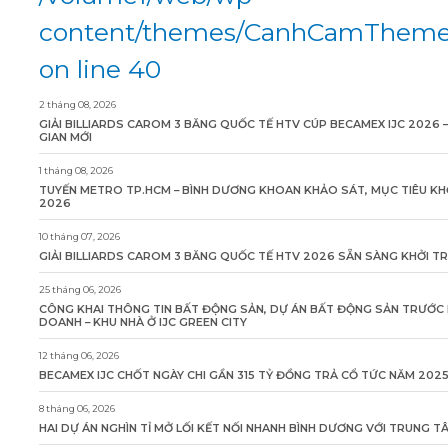
content/themes/CanhCamTheme/
on line 40
2 tháng 08, 2026
GIẢI BILLIARDS CAROM 3 BĂNG QUỐC TẾ HTV CÚP BECAMEX IJC 2026 
GIAN MỚI
1 tháng 08, 2026
TUYẾN METRO TP.HCM – BÌNH DƯƠNG KHOAN KHẢO SÁT, MỤC TIÊU KH
2026
10 tháng 07, 2026
GIẢI BILLIARDS CAROM 3 BĂNG QUỐC TẾ HTV 2026 SẴN SÀNG KHỞI T
25 tháng 06, 2026
CÔNG KHAI THÔNG TIN BẤT ĐỘNG SẢN, DỰ ÁN BẤT ĐỘNG SẢN TRƯỚC 
DOANH – KHU NHÀ Ở IJC GREEN CITY
12 tháng 06, 2026
BECAMEX IJC CHỐT NGÀY CHI GẦN 315 TỶ ĐỒNG TRẢ CỔ TỨC NĂM 202
8 tháng 06, 2026
HAI DỰ ÁN NGHÌN TỈ MỞ LỐI KẾT NỐI NHANH BÌNH DƯƠNG VỚI TRUNG 