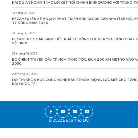
HAI DỰ ÁN NGHÌN TỈ MỞ LỐI KẾT NỐI NHANH BÌNH DƯƠNG VỚI TRUNG 
6 tháng 06, 2026
BECAMEX LÊN KẾ HOẠCH PHÁT TRIỂN HƠN 10.000 CĂN NHÀ Ở XÃ HỘI, K
TỶ ĐỒNG NĂM 2026
5 tháng 06, 2026
BECAMEX IJC SẴN SÀNG BỨT PHÁ TỪ ĐỘNG LỰC KÉP “HẠ TẦNG GIAO 
VỆ TINH”
29 tháng 05, 2026
BỘ CHÍNH TRỊ YÊU CẦU TP.HCM TĂNG TỐC, ĐƯA 200 KM METRO VÀO 
2030
20 tháng 05, 2026
ĐÔ THỊ KHOA HỌC CÔNG NGHỆ BẮC TPHCM: ĐỘNG LỰC MỚI CHO TĂN
NỐI QUỐC TẾ
© 2022 Becamex IJC.