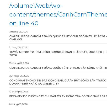
/volume1/web/wp-
content/themes/CanhCamTheme/
on line 40
2 tháng 08, 2026
GIẢI BILLIARDS CAROM 3 BĂNG QUỐC TẾ HTV CÚP BECAMEX IJC 2026 
GIAN MỚI
1 tháng 08, 2026
TUYẾN METRO TP.HCM – BÌNH DƯƠNG KHOAN KHẢO SÁT, MỤC TIÊU KH
2026
10 tháng 07, 2026
GIẢI BILLIARDS CAROM 3 BĂNG QUỐC TẾ HTV 2026 SẴN SÀNG KHỞI T
25 tháng 06, 2026
CÔNG KHAI THÔNG TIN BẤT ĐỘNG SẢN, DỰ ÁN BẤT ĐỘNG SẢN TRƯỚC 
DOANH – KHU NHÀ Ở IJC GREEN CITY
12 tháng 06, 2026
BECAMEX IJC CHỐT NGÀY CHI GẦN 315 TỶ ĐỒNG TRẢ CỔ TỨC NĂM 202
8 tháng 06, 2026