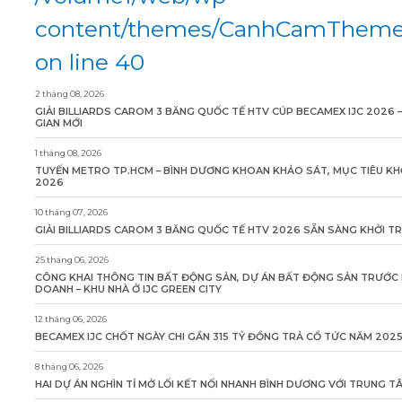
content/themes/CanhCamTheme/
on line 40
2 tháng 08, 2026
GIẢI BILLIARDS CAROM 3 BĂNG QUỐC TẾ HTV CÚP BECAMEX IJC 2026 
GIAN MỚI
1 tháng 08, 2026
TUYẾN METRO TP.HCM – BÌNH DƯƠNG KHOAN KHẢO SÁT, MỤC TIÊU KH
2026
10 tháng 07, 2026
GIẢI BILLIARDS CAROM 3 BĂNG QUỐC TẾ HTV 2026 SẴN SÀNG KHỞI T
25 tháng 06, 2026
CÔNG KHAI THÔNG TIN BẤT ĐỘNG SẢN, DỰ ÁN BẤT ĐỘNG SẢN TRƯỚC 
DOANH – KHU NHÀ Ở IJC GREEN CITY
12 tháng 06, 2026
BECAMEX IJC CHỐT NGÀY CHI GẦN 315 TỶ ĐỒNG TRẢ CỔ TỨC NĂM 202
8 tháng 06, 2026
HAI DỰ ÁN NGHÌN TỈ MỞ LỐI KẾT NỐI NHANH BÌNH DƯƠNG VỚI TRUNG 