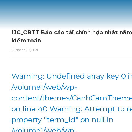
IJC_CBTT Báo cáo tài chính hợp nhất nă
kiểm toán
23 tháng 03, 2021
Warning: Undefined array key 0 i
/volume1/web/wp-
content/themes/CanhCamTheme/
on line 40 Warning: Attempt to r
property "term_id" on null in
/volume1/web/wp-