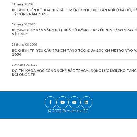
6 tháng 06, 2026
BECAMEX LÊN KẾ HOẠCH PHÁT TRIỂN HƠN 10.000 CĂN NHÀ Ở XÃ HỘI, K
TỶ ĐỒNG NĂM 2026
5 tháng 06, 2026
BECAMEX IJC SẴN SÀNG BỨT PHÁ TỪ ĐỘNG LỰC KÉP “HẠ TẦNG GIAO 
VỆ TINH”
29 tháng 05, 2026
BỘ CHÍNH TRỊ YÊU CẦU TP.HCM TĂNG TỐC, ĐƯA 200 KM METRO VÀO 
2030
20 tháng 05, 2026
ĐÔ THỊ KHOA HỌC CÔNG NGHỆ BẮC TPHCM: ĐỘNG LỰC MỚI CHO TĂN
NỐI QUỐC TẾ
© 2022 Becamex IJC.