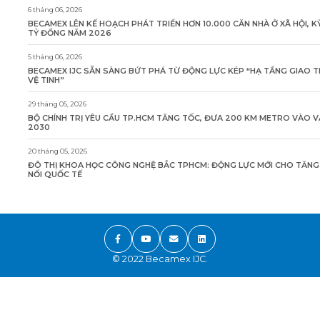
6 tháng 06, 2026
BECAMEX LÊN KẾ HOẠCH PHÁT TRIỂN HƠN 10.000 CĂN NHÀ Ở XÃ HỘI, K
TỶ ĐỒNG NĂM 2026
5 tháng 06, 2026
BECAMEX IJC SẴN SÀNG BỨT PHÁ TỪ ĐỘNG LỰC KÉP “HẠ TẦNG GIAO 
VỆ TINH”
29 tháng 05, 2026
BỘ CHÍNH TRỊ YÊU CẦU TP.HCM TĂNG TỐC, ĐƯA 200 KM METRO VÀO 
2030
20 tháng 05, 2026
ĐÔ THỊ KHOA HỌC CÔNG NGHỆ BẮC TPHCM: ĐỘNG LỰC MỚI CHO TĂN
NỐI QUỐC TẾ
© 2022 Becamex IJC.