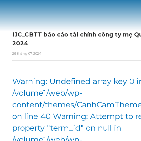
IJC_CBTT báo cáo tài chính công ty mẹ Q
2024
26 tháng 07, 2024
Warning: Undefined array key 0 i
/volume1/web/wp-
content/themes/CanhCamTheme/
on line 40 Warning: Attempt to r
property "term_id" on null in
/volume1/web/wp-