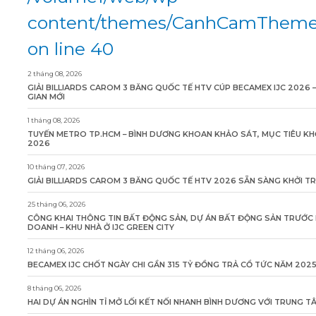
content/themes/CanhCamTheme/
on line 40
2 tháng 08, 2026
GIẢI BILLIARDS CAROM 3 BĂNG QUỐC TẾ HTV CÚP BECAMEX IJC 2026 
GIAN MỚI
1 tháng 08, 2026
TUYẾN METRO TP.HCM – BÌNH DƯƠNG KHOAN KHẢO SÁT, MỤC TIÊU KH
2026
10 tháng 07, 2026
GIẢI BILLIARDS CAROM 3 BĂNG QUỐC TẾ HTV 2026 SẴN SÀNG KHỞI T
25 tháng 06, 2026
CÔNG KHAI THÔNG TIN BẤT ĐỘNG SẢN, DỰ ÁN BẤT ĐỘNG SẢN TRƯỚC 
DOANH – KHU NHÀ Ở IJC GREEN CITY
12 tháng 06, 2026
BECAMEX IJC CHỐT NGÀY CHI GẦN 315 TỶ ĐỒNG TRẢ CỔ TỨC NĂM 202
8 tháng 06, 2026
HAI DỰ ÁN NGHÌN TỈ MỞ LỐI KẾT NỐI NHANH BÌNH DƯƠNG VỚI TRUNG 