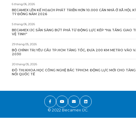
6 tháng 06, 2026
BECAMEX LÊN KẾ HOẠCH PHÁT TRIỂN HƠN 10.000 CĂN NHÀ Ở XÃ HỘI, K
TỶ ĐỒNG NĂM 2026
5 tháng 06, 2026
BECAMEX IJC SẴN SÀNG BỨT PHÁ TỪ ĐỘNG LỰC KÉP “HẠ TẦNG GIAO 
VỆ TINH”
29 tháng 05, 2026
BỘ CHÍNH TRỊ YÊU CẦU TP.HCM TĂNG TỐC, ĐƯA 200 KM METRO VÀO 
2030
20 tháng 05, 2026
ĐÔ THỊ KHOA HỌC CÔNG NGHỆ BẮC TPHCM: ĐỘNG LỰC MỚI CHO TĂN
NỐI QUỐC TẾ
© 2022 Becamex IJC.