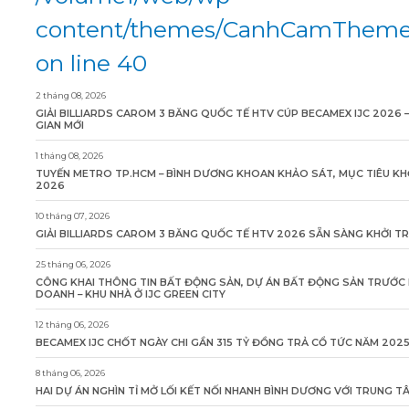
content/themes/CanhCamTheme/
on line 40
2 tháng 08, 2026
GIẢI BILLIARDS CAROM 3 BĂNG QUỐC TẾ HTV CÚP BECAMEX IJC 2026 
GIAN MỚI
1 tháng 08, 2026
TUYẾN METRO TP.HCM – BÌNH DƯƠNG KHOAN KHẢO SÁT, MỤC TIÊU KH
2026
10 tháng 07, 2026
GIẢI BILLIARDS CAROM 3 BĂNG QUỐC TẾ HTV 2026 SẴN SÀNG KHỞI T
25 tháng 06, 2026
CÔNG KHAI THÔNG TIN BẤT ĐỘNG SẢN, DỰ ÁN BẤT ĐỘNG SẢN TRƯỚC 
DOANH – KHU NHÀ Ở IJC GREEN CITY
12 tháng 06, 2026
BECAMEX IJC CHỐT NGÀY CHI GẦN 315 TỶ ĐỒNG TRẢ CỔ TỨC NĂM 202
8 tháng 06, 2026
HAI DỰ ÁN NGHÌN TỈ MỞ LỐI KẾT NỐI NHANH BÌNH DƯƠNG VỚI TRUNG 