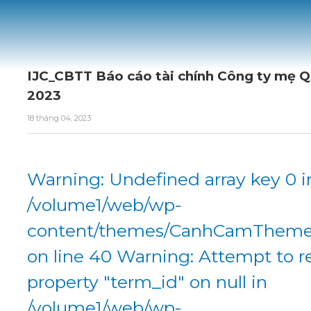
IJC_CBTT Báo cáo tài chính Công ty mẹ Q
2023
18 tháng 04, 2023
Warning: Undefined array key 0 i
/volume1/web/wp-
content/themes/CanhCamTheme/
on line 40 Warning: Attempt to r
property "term_id" on null in
/volume1/web/wp-