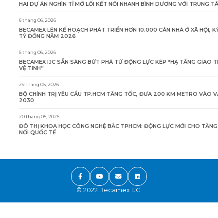
HAI DỰ ÁN NGHÌN TỈ MỞ LỐI KẾT NỐI NHANH BÌNH DƯƠNG VỚI TRUNG 
6 tháng 06, 2026
BECAMEX LÊN KẾ HOẠCH PHÁT TRIỂN HƠN 10.000 CĂN NHÀ Ở XÃ HỘI, K
TỶ ĐỒNG NĂM 2026
5 tháng 06, 2026
BECAMEX IJC SẴN SÀNG BỨT PHÁ TỪ ĐỘNG LỰC KÉP “HẠ TẦNG GIAO 
VỆ TINH”
29 tháng 05, 2026
BỘ CHÍNH TRỊ YÊU CẦU TP.HCM TĂNG TỐC, ĐƯA 200 KM METRO VÀO 
2030
20 tháng 05, 2026
ĐÔ THỊ KHOA HỌC CÔNG NGHỆ BẮC TPHCM: ĐỘNG LỰC MỚI CHO TĂN
NỐI QUỐC TẾ
© 2022 Becamex IJC.