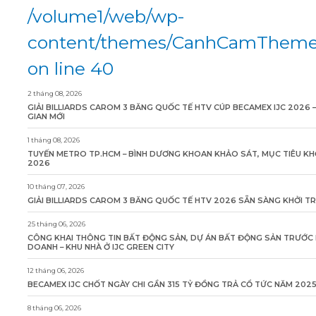
/volume1/web/wp-
content/themes/CanhCamTheme/
on line 40
2 tháng 08, 2026
GIẢI BILLIARDS CAROM 3 BĂNG QUỐC TẾ HTV CÚP BECAMEX IJC 2026 
GIAN MỚI
1 tháng 08, 2026
TUYẾN METRO TP.HCM – BÌNH DƯƠNG KHOAN KHẢO SÁT, MỤC TIÊU KH
2026
10 tháng 07, 2026
GIẢI BILLIARDS CAROM 3 BĂNG QUỐC TẾ HTV 2026 SẴN SÀNG KHỞI T
25 tháng 06, 2026
CÔNG KHAI THÔNG TIN BẤT ĐỘNG SẢN, DỰ ÁN BẤT ĐỘNG SẢN TRƯỚC 
DOANH – KHU NHÀ Ở IJC GREEN CITY
12 tháng 06, 2026
BECAMEX IJC CHỐT NGÀY CHI GẦN 315 TỶ ĐỒNG TRẢ CỔ TỨC NĂM 202
8 tháng 06, 2026