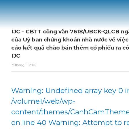
IJC – CBTT công văn 7618/UBCK-QLCB ngà
của Uỷ ban chứng khoán nhà nước về việc 
cáo kết quả chào bán thêm cổ phiếu ra c
IJC
19 tháng 11, 2025
Warning: Undefined array key 0 i
/volume1/web/wp-
content/themes/CanhCamTheme/
on line 40 Warning: Attempt to r