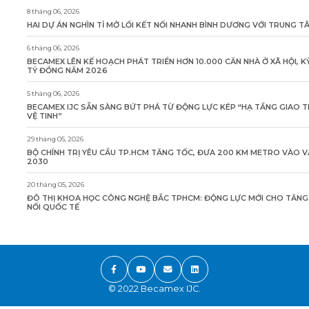
8 tháng 06, 2026
HAI DỰ ÁN NGHÌN TỈ MỞ LỐI KẾT NỐI NHANH BÌNH DƯƠNG VỚI TRUNG 
6 tháng 06, 2026
BECAMEX LÊN KẾ HOẠCH PHÁT TRIỂN HƠN 10.000 CĂN NHÀ Ở XÃ HỘI, K
TỶ ĐỒNG NĂM 2026
5 tháng 06, 2026
BECAMEX IJC SẴN SÀNG BỨT PHÁ TỪ ĐỘNG LỰC KÉP “HẠ TẦNG GIAO 
VỆ TINH”
29 tháng 05, 2026
BỘ CHÍNH TRỊ YÊU CẦU TP.HCM TĂNG TỐC, ĐƯA 200 KM METRO VÀO 
2030
20 tháng 05, 2026
ĐÔ THỊ KHOA HỌC CÔNG NGHỆ BẮC TPHCM: ĐỘNG LỰC MỚI CHO TĂN
NỐI QUỐC TẾ
© 2022 Becamex IJC.