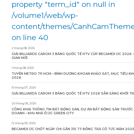
property "term_id" on null in
/volume1/web/wp-
content/themes/CanhCamTheme/
on line 40
2 tháng 08, 2026
GIẢI BILLIARDS CAROM 3 BĂNG QUỐC TẾ HTV CÚP BECAMEX IJC 2026 
GIAN MỚI
1 tháng 08, 2026
TUYẾN METRO TP.HCM – BÌNH DƯƠNG KHOAN KHẢO SÁT, MỤC TIÊU KH
2026
10 tháng 07, 2026
GIẢI BILLIARDS CAROM 3 BĂNG QUỐC TẾ HTV 2026 SẴN SÀNG KHỞI T
25 tháng 06, 2026
CÔNG KHAI THÔNG TIN BẤT ĐỘNG SẢN, DỰ ÁN BẤT ĐỘNG SẢN TRƯỚC 
DOANH – KHU NHÀ Ở IJC GREEN CITY
12 tháng 06, 2026
BECAMEX IJC CHỐT NGÀY CHI GẦN 315 TỶ ĐỒNG TRẢ CỔ TỨC NĂM 202