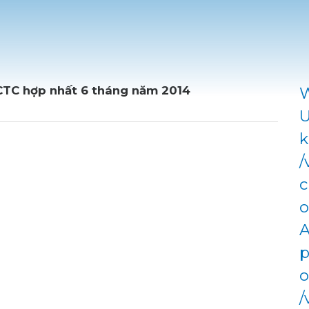
BCTC hợp nhất 6 tháng năm 2014
W
U
k
/
c
o
A
p
o
/