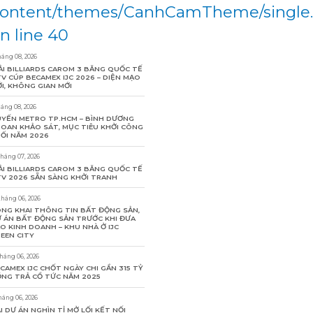
ontent/themes/CanhCamTheme/single
n line 40
háng 08, 2026
ẢI BILLIARDS CAROM 3 BĂNG QUỐC TẾ
V CÚP BECAMEX IJC 2026 – DIỆN MẠO
I, KHÔNG GIAN MỚI
háng 08, 2026
YẾN METRO TP.HCM – BÌNH DƯƠNG
OAN KHẢO SÁT, MỤC TIÊU KHỞI CÔNG
ỐI NĂM 2026
tháng 07, 2026
ẢI BILLIARDS CAROM 3 BĂNG QUỐC TẾ
V 2026 SẴN SÀNG KHỞI TRANH
tháng 06, 2026
NG KHAI THÔNG TIN BẤT ĐỘNG SẢN,
 ÁN BẤT ĐỘNG SẢN TRƯỚC KHI ĐƯA
O KINH DOANH – KHU NHÀ Ở IJC
EEN CITY
tháng 06, 2026
CAMEX IJC CHỐT NGÀY CHI GẦN 315 TỶ
NG TRẢ CỔ TỨC NĂM 2025
háng 06, 2026
I DỰ ÁN NGHÌN TỈ MỞ LỐI KẾT NỐI