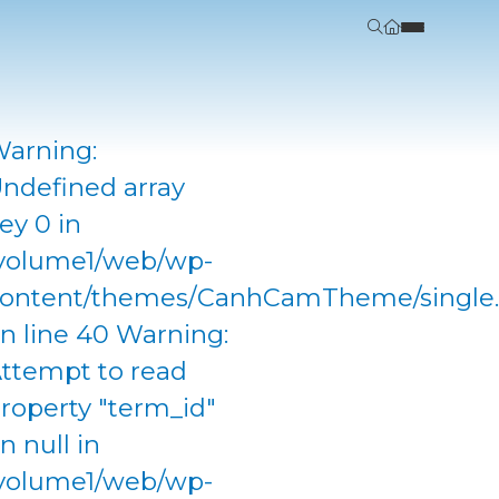
arning:
ndefined array
ey 0 in
volume1/web/wp-
ontent/themes/CanhCamTheme/single
n line 40 Warning:
ttempt to read
roperty "term_id"
n null in
volume1/web/wp-