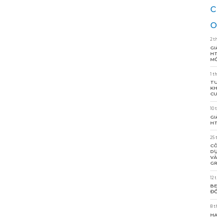
c
o
2 t
GI
HT
MỚ
1 t
TU
KH
CU
10 
GI
HT
25 
CÔ
DỰ
VÀ
GR
12 
BE
ĐỒ
8 t
HA