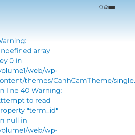
arning:
ndefined array
ey 0 in
volume1/web/wp-
ontent/themes/CanhCamTheme/single
n line 40 Warning:
ttempt to read
roperty "term_id"
n null in
volume1/web/wp-