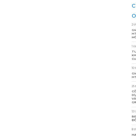
c
o
2 t
GI
HT
MỚ
1 t
TU
KH
CU
10 
GI
HT
25 
CÔ
DỰ
VÀ
GR
12 
BE
ĐỒ
8 t
HA