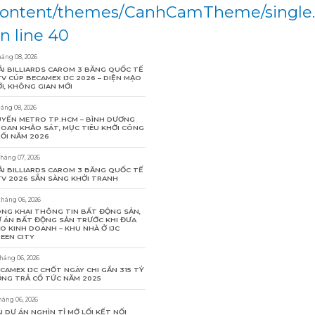
ontent/themes/CanhCamTheme/single
n line 40
háng 08, 2026
ẢI BILLIARDS CAROM 3 BĂNG QUỐC TẾ
V CÚP BECAMEX IJC 2026 – DIỆN MẠO
I, KHÔNG GIAN MỚI
háng 08, 2026
YẾN METRO TP.HCM – BÌNH DƯƠNG
OAN KHẢO SÁT, MỤC TIÊU KHỞI CÔNG
ỐI NĂM 2026
tháng 07, 2026
ẢI BILLIARDS CAROM 3 BĂNG QUỐC TẾ
V 2026 SẴN SÀNG KHỞI TRANH
tháng 06, 2026
NG KHAI THÔNG TIN BẤT ĐỘNG SẢN,
 ÁN BẤT ĐỘNG SẢN TRƯỚC KHI ĐƯA
O KINH DOANH – KHU NHÀ Ở IJC
EEN CITY
tháng 06, 2026
CAMEX IJC CHỐT NGÀY CHI GẦN 315 TỶ
NG TRẢ CỔ TỨC NĂM 2025
háng 06, 2026
I DỰ ÁN NGHÌN TỈ MỞ LỐI KẾT NỐI