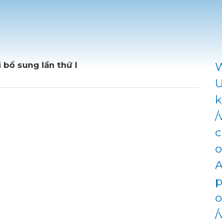
 bổ sung lần thứ I
W
U
k
/
c
o
A
p
o
/