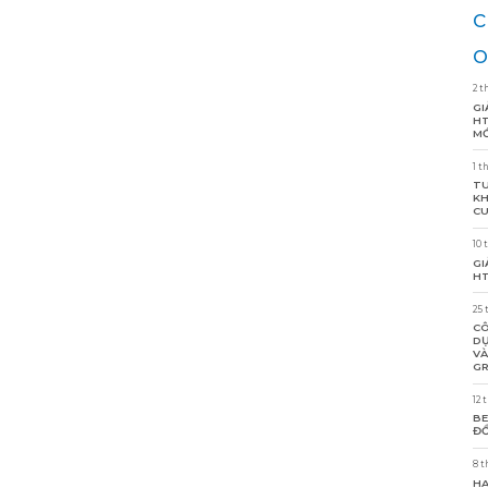
c
o
2 t
GI
HT
MỚ
1 t
TU
KH
CU
10 
GI
HT
25 
CÔ
DỰ
VÀ
GR
12 
BE
ĐỒ
8 t
HA