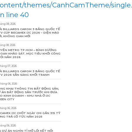
ontent/themes/CanhCamTheme/single
n line 40
háng 08, 2026
ẢI BILLIARDS CAROM 3 BĂNG QUỐC TẾ
V CÚP BECAMEX IJC 2026 – DIỆN MẠO
I, KHÔNG GIAN MỚI
háng 08, 2026
YẾN METRO TP.HCM – BÌNH DƯƠNG
OAN KHẢO SÁT, MỤC TIÊU KHỞI CÔNG
ỐI NĂM 2026
tháng 07, 2026
ẢI BILLIARDS CAROM 3 BĂNG QUỐC TẾ
V 2026 SẴN SÀNG KHỞI TRANH
tháng 06, 2026
NG KHAI THÔNG TIN BẤT ĐỘNG SẢN,
 ÁN BẤT ĐỘNG SẢN TRƯỚC KHI ĐƯA
O KINH DOANH – KHU NHÀ Ở IJC
EEN CITY
tháng 06, 2026
CAMEX IJC CHỐT NGÀY CHI GẦN 315 TỶ
NG TRẢ CỔ TỨC NĂM 2025
háng 06, 2026
I DỰ ÁN NGHÌN TỈ MỞ LỐI KẾT NỐI