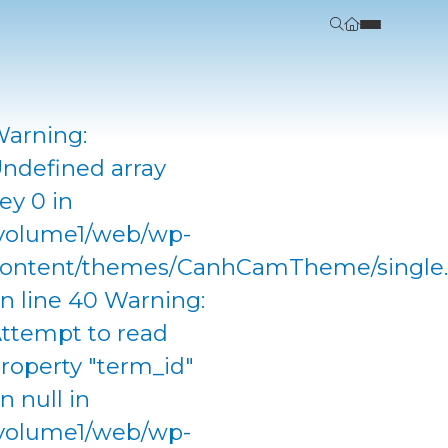
arning:
ndefined array
ey 0 in
volume1/web/wp-
ontent/themes/CanhCamTheme/single
n line 40 Warning:
ttempt to read
roperty "term_id"
n null in
volume1/web/wp-