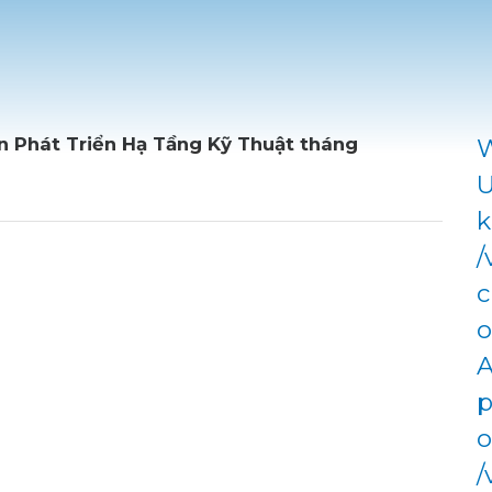
n Phát Triển Hạ Tầng Kỹ Thuật tháng
W
U
k
/
c
o
A
p
o
/