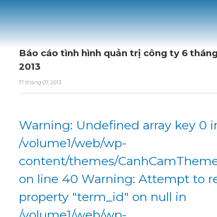
Báo cáo tình hình quản trị công ty 6 thá
2013
17 tháng 07, 2013
Warning: Undefined array key 0 i
/volume1/web/wp-
content/themes/CanhCamTheme/
on line 40 Warning: Attempt to r
property "term_id" on null in
/volume1/web/wp-