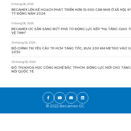
6 tháng 06, 2026
BECAMEX LÊN KẾ HOẠCH PHÁT TRIỂN HƠN 10.000 CĂN NHÀ Ở XÃ HỘI, K
TỶ ĐỒNG NĂM 2026
5 tháng 06, 2026
BECAMEX IJC SẴN SÀNG BỨT PHÁ TỪ ĐỘNG LỰC KÉP “HẠ TẦNG GIAO 
VỆ TINH”
29 tháng 05, 2026
BỘ CHÍNH TRỊ YÊU CẦU TP.HCM TĂNG TỐC, ĐƯA 200 KM METRO VÀO 
2030
20 tháng 05, 2026
ĐÔ THỊ KHOA HỌC CÔNG NGHỆ BẮC TPHCM: ĐỘNG LỰC MỚI CHO TĂN
NỐI QUỐC TẾ
© 2022 Becamex IJC.