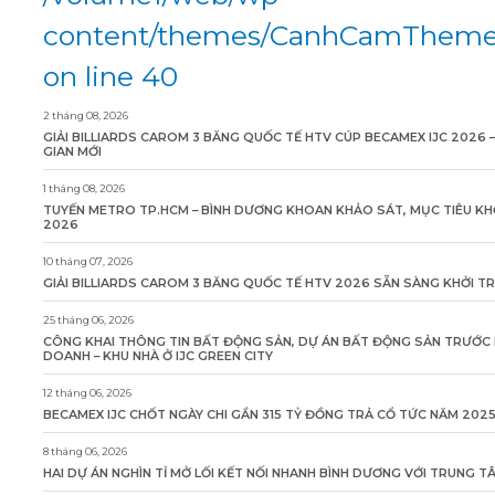
content/themes/CanhCamTheme/
on line 40
2 tháng 08, 2026
GIẢI BILLIARDS CAROM 3 BĂNG QUỐC TẾ HTV CÚP BECAMEX IJC 2026 
GIAN MỚI
1 tháng 08, 2026
TUYẾN METRO TP.HCM – BÌNH DƯƠNG KHOAN KHẢO SÁT, MỤC TIÊU KH
2026
10 tháng 07, 2026
GIẢI BILLIARDS CAROM 3 BĂNG QUỐC TẾ HTV 2026 SẴN SÀNG KHỞI T
25 tháng 06, 2026
CÔNG KHAI THÔNG TIN BẤT ĐỘNG SẢN, DỰ ÁN BẤT ĐỘNG SẢN TRƯỚC 
DOANH – KHU NHÀ Ở IJC GREEN CITY
12 tháng 06, 2026
BECAMEX IJC CHỐT NGÀY CHI GẦN 315 TỶ ĐỒNG TRẢ CỔ TỨC NĂM 202
8 tháng 06, 2026
HAI DỰ ÁN NGHÌN TỈ MỞ LỐI KẾT NỐI NHANH BÌNH DƯƠNG VỚI TRUNG 