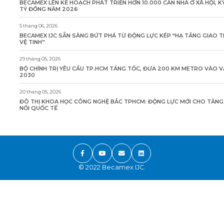
BECAMEX LÊN KẾ HOẠCH PHÁT TRIỂN HƠN 10.000 CĂN NHÀ Ở XÃ HỘI, K
TỶ ĐỒNG NĂM 2026
5 tháng 06, 2026
BECAMEX IJC SẴN SÀNG BỨT PHÁ TỪ ĐỘNG LỰC KÉP “HẠ TẦNG GIAO 
VỆ TINH”
29 tháng 05, 2026
BỘ CHÍNH TRỊ YÊU CẦU TP.HCM TĂNG TỐC, ĐƯA 200 KM METRO VÀO 
2030
20 tháng 05, 2026
ĐÔ THỊ KHOA HỌC CÔNG NGHỆ BẮC TPHCM: ĐỘNG LỰC MỚI CHO TĂN
NỐI QUỐC TẾ
© 2022 Becamex IJC.