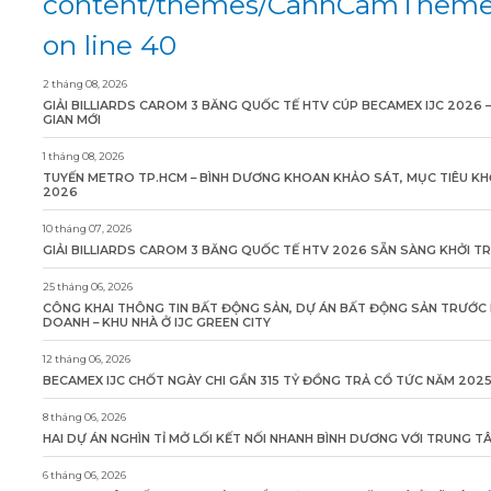
content/themes/CanhCamTheme/
on line 40
2 tháng 08, 2026
GIẢI BILLIARDS CAROM 3 BĂNG QUỐC TẾ HTV CÚP BECAMEX IJC 2026 
GIAN MỚI
1 tháng 08, 2026
TUYẾN METRO TP.HCM – BÌNH DƯƠNG KHOAN KHẢO SÁT, MỤC TIÊU KH
2026
10 tháng 07, 2026
GIẢI BILLIARDS CAROM 3 BĂNG QUỐC TẾ HTV 2026 SẴN SÀNG KHỞI T
25 tháng 06, 2026
CÔNG KHAI THÔNG TIN BẤT ĐỘNG SẢN, DỰ ÁN BẤT ĐỘNG SẢN TRƯỚC 
DOANH – KHU NHÀ Ở IJC GREEN CITY
12 tháng 06, 2026
BECAMEX IJC CHỐT NGÀY CHI GẦN 315 TỶ ĐỒNG TRẢ CỔ TỨC NĂM 202
8 tháng 06, 2026
HAI DỰ ÁN NGHÌN TỈ MỞ LỐI KẾT NỐI NHANH BÌNH DƯƠNG VỚI TRUNG 
6 tháng 06, 2026