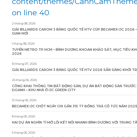
content/themes/CanhCamTheme/
on line 40
2 tháng 08, 2026
GIẢI BILLIARDS CAROM 3 BĂNG QUỐC TẾ HTV CÚP BECAMEX IJC 2026 
GIAN MỚI
1 tháng 08, 2026
TUYẾN METRO TP.HCM – BÌNH DƯƠNG KHOAN KHẢO SÁT, MỤC TIÊU KH
2026
10 tháng 07, 2026
GIẢI BILLIARDS CAROM 3 BĂNG QUỐC TẾ HTV 2026 SẴN SÀNG KHỞI T
25 tháng 06, 2026
CÔNG KHAI THÔNG TIN BẤT ĐỘNG SẢN, DỰ ÁN BẤT ĐỘNG SẢN TRƯỚC 
DOANH – KHU NHÀ Ở IJC GREEN CITY
12 tháng 06, 2026
BECAMEX IJC CHỐT NGÀY CHI GẦN 315 TỶ ĐỒNG TRẢ CỔ TỨC NĂM 202
8 tháng 06, 2026
HAI DỰ ÁN NGHÌN TỈ MỞ LỐI KẾT NỐI NHANH BÌNH DƯƠNG VỚI TRUNG 
6 tháng 06, 2026