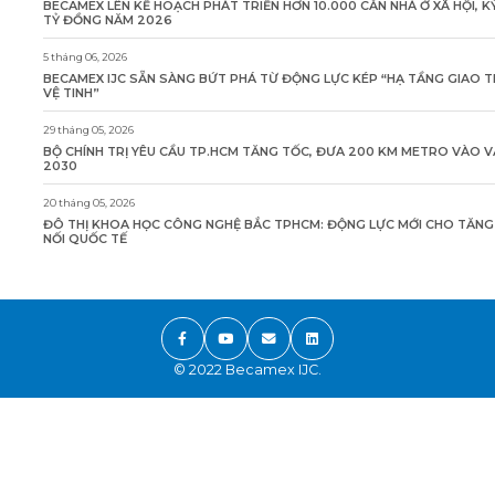
BECAMEX LÊN KẾ HOẠCH PHÁT TRIỂN HƠN 10.000 CĂN NHÀ Ở XÃ HỘI, K
TỶ ĐỒNG NĂM 2026
5 tháng 06, 2026
BECAMEX IJC SẴN SÀNG BỨT PHÁ TỪ ĐỘNG LỰC KÉP “HẠ TẦNG GIAO 
VỆ TINH”
29 tháng 05, 2026
BỘ CHÍNH TRỊ YÊU CẦU TP.HCM TĂNG TỐC, ĐƯA 200 KM METRO VÀO 
2030
20 tháng 05, 2026
ĐÔ THỊ KHOA HỌC CÔNG NGHỆ BẮC TPHCM: ĐỘNG LỰC MỚI CHO TĂN
NỐI QUỐC TẾ
© 2022 Becamex IJC.