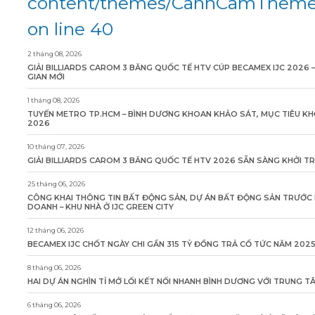
content/themes/CanhCamTheme/
on line 40
2 tháng 08, 2026
GIẢI BILLIARDS CAROM 3 BĂNG QUỐC TẾ HTV CÚP BECAMEX IJC 2026 
GIAN MỚI
1 tháng 08, 2026
TUYẾN METRO TP.HCM – BÌNH DƯƠNG KHOAN KHẢO SÁT, MỤC TIÊU KH
2026
10 tháng 07, 2026
GIẢI BILLIARDS CAROM 3 BĂNG QUỐC TẾ HTV 2026 SẴN SÀNG KHỞI T
25 tháng 06, 2026
CÔNG KHAI THÔNG TIN BẤT ĐỘNG SẢN, DỰ ÁN BẤT ĐỘNG SẢN TRƯỚC 
DOANH – KHU NHÀ Ở IJC GREEN CITY
12 tháng 06, 2026
BECAMEX IJC CHỐT NGÀY CHI GẦN 315 TỶ ĐỒNG TRẢ CỔ TỨC NĂM 202
8 tháng 06, 2026
HAI DỰ ÁN NGHÌN TỈ MỞ LỐI KẾT NỐI NHANH BÌNH DƯƠNG VỚI TRUNG 
6 tháng 06, 2026