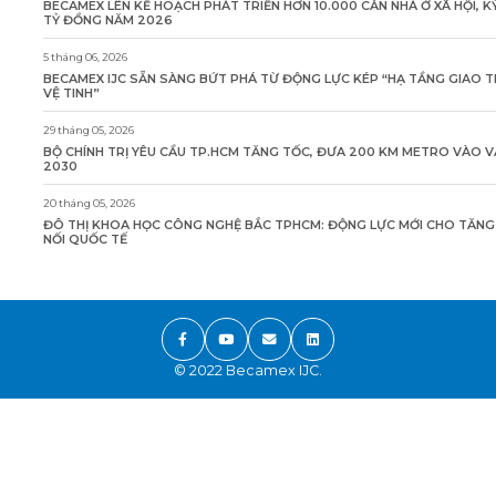
BECAMEX LÊN KẾ HOẠCH PHÁT TRIỂN HƠN 10.000 CĂN NHÀ Ở XÃ HỘI, K
TỶ ĐỒNG NĂM 2026
5 tháng 06, 2026
BECAMEX IJC SẴN SÀNG BỨT PHÁ TỪ ĐỘNG LỰC KÉP “HẠ TẦNG GIAO 
VỆ TINH”
29 tháng 05, 2026
BỘ CHÍNH TRỊ YÊU CẦU TP.HCM TĂNG TỐC, ĐƯA 200 KM METRO VÀO 
2030
20 tháng 05, 2026
ĐÔ THỊ KHOA HỌC CÔNG NGHỆ BẮC TPHCM: ĐỘNG LỰC MỚI CHO TĂN
NỐI QUỐC TẾ
© 2022 Becamex IJC.