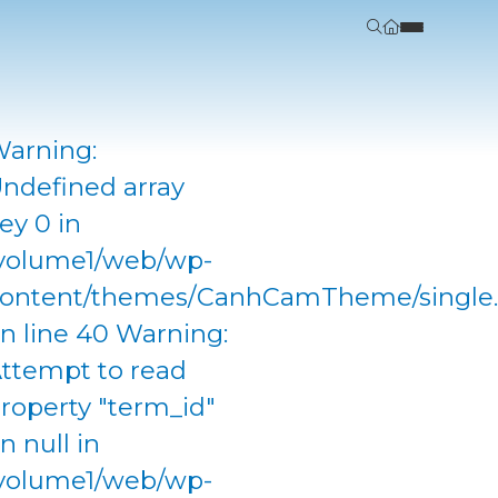
arning:
ndefined array
ey 0 in
volume1/web/wp-
ontent/themes/CanhCamTheme/single
n line 40 Warning:
ttempt to read
roperty "term_id"
n null in
volume1/web/wp-