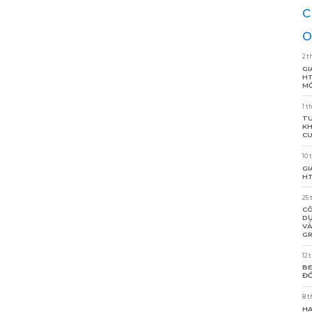
c
o
2 t
GI
HT
MỚ
1 t
TU
KH
CU
10 
GI
HT
25 
CÔ
DỰ
VÀ
GR
12 
BE
ĐỒ
8 t
HA