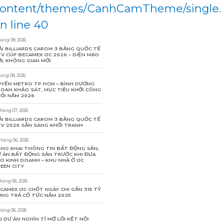
ontent/themes/CanhCamTheme/single
n line 40
háng 08, 2026
ẢI BILLIARDS CAROM 3 BĂNG QUỐC TẾ
V CÚP BECAMEX IJC 2026 – DIỆN MẠO
I, KHÔNG GIAN MỚI
háng 08, 2026
YẾN METRO TP.HCM – BÌNH DƯƠNG
OAN KHẢO SÁT, MỤC TIÊU KHỞI CÔNG
ỐI NĂM 2026
tháng 07, 2026
ẢI BILLIARDS CAROM 3 BĂNG QUỐC TẾ
V 2026 SẴN SÀNG KHỞI TRANH
tháng 06, 2026
NG KHAI THÔNG TIN BẤT ĐỘNG SẢN,
 ÁN BẤT ĐỘNG SẢN TRƯỚC KHI ĐƯA
O KINH DOANH – KHU NHÀ Ở IJC
EEN CITY
tháng 06, 2026
CAMEX IJC CHỐT NGÀY CHI GẦN 315 TỶ
NG TRẢ CỔ TỨC NĂM 2025
háng 06, 2026
I DỰ ÁN NGHÌN TỈ MỞ LỐI KẾT NỐI