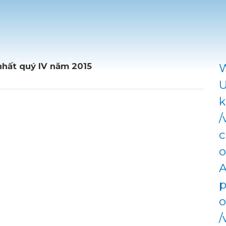
nhất quý IV năm 2015
W
U
k
/
c
o
A
p
o
/