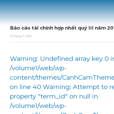
Báo cáo tài chính hợp nhất quý III năm 2
10 tháng 11, 2014
Warning: Undefined array key 0 i
/volume1/web/wp-
content/themes/CanhCamTheme/
on line 40 Warning: Attempt to r
property "term_id" on null in
/volume1/web/wp-