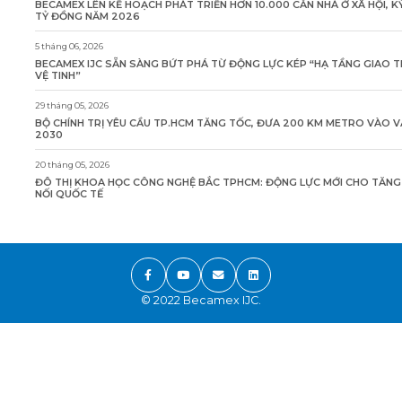
BECAMEX LÊN KẾ HOẠCH PHÁT TRIỂN HƠN 10.000 CĂN NHÀ Ở XÃ HỘI, K
TỶ ĐỒNG NĂM 2026
5 tháng 06, 2026
BECAMEX IJC SẴN SÀNG BỨT PHÁ TỪ ĐỘNG LỰC KÉP “HẠ TẦNG GIAO 
VỆ TINH”
29 tháng 05, 2026
BỘ CHÍNH TRỊ YÊU CẦU TP.HCM TĂNG TỐC, ĐƯA 200 KM METRO VÀO 
2030
20 tháng 05, 2026
ĐÔ THỊ KHOA HỌC CÔNG NGHỆ BẮC TPHCM: ĐỘNG LỰC MỚI CHO TĂN
NỐI QUỐC TẾ
© 2022 Becamex IJC.