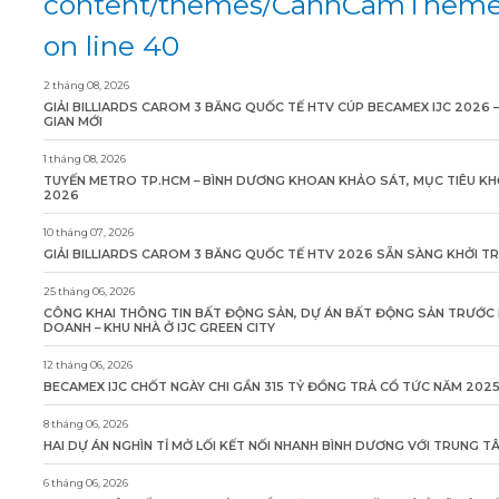
content/themes/CanhCamTheme/
on line 40
2 tháng 08, 2026
GIẢI BILLIARDS CAROM 3 BĂNG QUỐC TẾ HTV CÚP BECAMEX IJC 2026 
GIAN MỚI
1 tháng 08, 2026
TUYẾN METRO TP.HCM – BÌNH DƯƠNG KHOAN KHẢO SÁT, MỤC TIÊU KH
2026
10 tháng 07, 2026
GIẢI BILLIARDS CAROM 3 BĂNG QUỐC TẾ HTV 2026 SẴN SÀNG KHỞI T
25 tháng 06, 2026
CÔNG KHAI THÔNG TIN BẤT ĐỘNG SẢN, DỰ ÁN BẤT ĐỘNG SẢN TRƯỚC 
DOANH – KHU NHÀ Ở IJC GREEN CITY
12 tháng 06, 2026
BECAMEX IJC CHỐT NGÀY CHI GẦN 315 TỶ ĐỒNG TRẢ CỔ TỨC NĂM 202
8 tháng 06, 2026
HAI DỰ ÁN NGHÌN TỈ MỞ LỐI KẾT NỐI NHANH BÌNH DƯƠNG VỚI TRUNG 
6 tháng 06, 2026