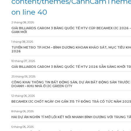
content/themes/CanhCamTheme/
on line 40
2 tháng 08, 2026
GIẢI BILLIARDS CAROM 3 BĂNG QUỐC TẾ HTV CÚP BECAMEX IJC 2026 
GIAN MỚI
1 tháng 08, 2026
TUYẾN METRO TP.HCM – BÌNH DƯƠNG KHOAN KHẢO SÁT, MỤC TIÊU KH
2026
10 tháng 07, 2026
GIẢI BILLIARDS CAROM 3 BĂNG QUỐC TẾ HTV 2026 SẴN SÀNG KHỞI T
25 tháng 06, 2026
CÔNG KHAI THÔNG TIN BẤT ĐỘNG SẢN, DỰ ÁN BẤT ĐỘNG SẢN TRƯỚC 
DOANH – KHU NHÀ Ở IJC GREEN CITY
12 tháng 06, 2026
BECAMEX IJC CHỐT NGÀY CHI GẦN 315 TỶ ĐỒNG TRẢ CỔ TỨC NĂM 202
8 tháng 06, 2026
HAI DỰ ÁN NGHÌN TỈ MỞ LỐI KẾT NỐI NHANH BÌNH DƯƠNG VỚI TRUNG 
6 tháng 06, 2026