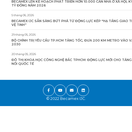
BECAMEX LÊN KẾ HOẠCH PHÁT TRIỂN HƠN 10.000 CĂN NHÀ Ở XÃ HỘI, K
TỶ ĐỒNG NĂM 2026
5 tháng 06, 2026
BECAMEX IJC SẴN SÀNG BỨT PHÁ TỪ ĐỘNG LỰC KÉP “HẠ TẦNG GIAO 
VỆ TINH”
29 tháng 05, 2026
BỘ CHÍNH TRỊ YÊU CẦU TP.HCM TĂNG TỐC, ĐƯA 200 KM METRO VÀO 
2030
20 tháng 05, 2026
ĐÔ THỊ KHOA HỌC CÔNG NGHỆ BẮC TPHCM: ĐỘNG LỰC MỚI CHO TĂN
NỐI QUỐC TẾ
© 2022 Becamex IJC.