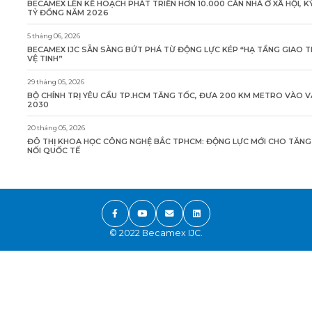
BECAMEX LÊN KẾ HOẠCH PHÁT TRIỂN HƠN 10.000 CĂN NHÀ Ở XÃ HỘI, K
TỶ ĐỒNG NĂM 2026
5 tháng 06, 2026
BECAMEX IJC SẴN SÀNG BỨT PHÁ TỪ ĐỘNG LỰC KÉP “HẠ TẦNG GIAO 
VỆ TINH”
29 tháng 05, 2026
BỘ CHÍNH TRỊ YÊU CẦU TP.HCM TĂNG TỐC, ĐƯA 200 KM METRO VÀO 
2030
20 tháng 05, 2026
ĐÔ THỊ KHOA HỌC CÔNG NGHỆ BẮC TPHCM: ĐỘNG LỰC MỚI CHO TĂN
NỐI QUỐC TẾ
© 2022 Becamex IJC.