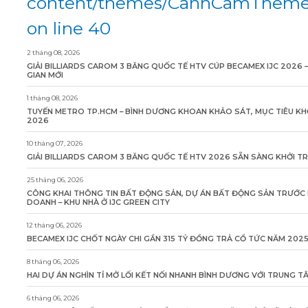
content/themes/CanhCamTheme/
on line 40
2 tháng 08, 2026
GIẢI BILLIARDS CAROM 3 BĂNG QUỐC TẾ HTV CÚP BECAMEX IJC 2026 
GIAN MỚI
1 tháng 08, 2026
TUYẾN METRO TP.HCM – BÌNH DƯƠNG KHOAN KHẢO SÁT, MỤC TIÊU KH
2026
10 tháng 07, 2026
GIẢI BILLIARDS CAROM 3 BĂNG QUỐC TẾ HTV 2026 SẴN SÀNG KHỞI T
25 tháng 06, 2026
CÔNG KHAI THÔNG TIN BẤT ĐỘNG SẢN, DỰ ÁN BẤT ĐỘNG SẢN TRƯỚC 
DOANH – KHU NHÀ Ở IJC GREEN CITY
12 tháng 06, 2026
BECAMEX IJC CHỐT NGÀY CHI GẦN 315 TỶ ĐỒNG TRẢ CỔ TỨC NĂM 202
8 tháng 06, 2026
HAI DỰ ÁN NGHÌN TỈ MỞ LỐI KẾT NỐI NHANH BÌNH DƯƠNG VỚI TRUNG 
6 tháng 06, 2026