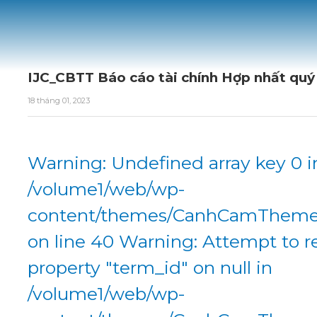
IJC_CBTT Báo cáo tài chính Hợp nhất qu
18 tháng 01, 2023
Warning: Undefined array key 0 i
/volume1/web/wp-
content/themes/CanhCamTheme/
on line 40 Warning: Attempt to r
property "term_id" on null in
/volume1/web/wp-