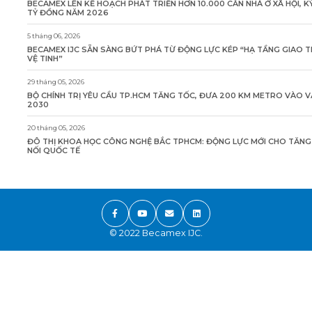
BECAMEX LÊN KẾ HOẠCH PHÁT TRIỂN HƠN 10.000 CĂN NHÀ Ở XÃ HỘI, K
TỶ ĐỒNG NĂM 2026
5 tháng 06, 2026
BECAMEX IJC SẴN SÀNG BỨT PHÁ TỪ ĐỘNG LỰC KÉP “HẠ TẦNG GIAO 
VỆ TINH”
29 tháng 05, 2026
BỘ CHÍNH TRỊ YÊU CẦU TP.HCM TĂNG TỐC, ĐƯA 200 KM METRO VÀO 
2030
20 tháng 05, 2026
ĐÔ THỊ KHOA HỌC CÔNG NGHỆ BẮC TPHCM: ĐỘNG LỰC MỚI CHO TĂN
NỐI QUỐC TẾ
© 2022 Becamex IJC.