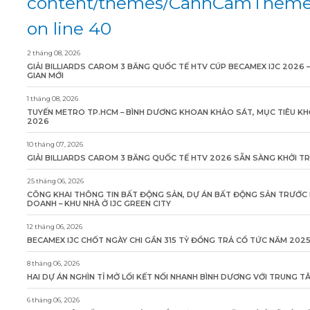
content/themes/CanhCamTheme/
on line 40
2 tháng 08, 2026
GIẢI BILLIARDS CAROM 3 BĂNG QUỐC TẾ HTV CÚP BECAMEX IJC 2026 
GIAN MỚI
1 tháng 08, 2026
TUYẾN METRO TP.HCM – BÌNH DƯƠNG KHOAN KHẢO SÁT, MỤC TIÊU KH
2026
10 tháng 07, 2026
GIẢI BILLIARDS CAROM 3 BĂNG QUỐC TẾ HTV 2026 SẴN SÀNG KHỞI T
25 tháng 06, 2026
CÔNG KHAI THÔNG TIN BẤT ĐỘNG SẢN, DỰ ÁN BẤT ĐỘNG SẢN TRƯỚC 
DOANH – KHU NHÀ Ở IJC GREEN CITY
12 tháng 06, 2026
BECAMEX IJC CHỐT NGÀY CHI GẦN 315 TỶ ĐỒNG TRẢ CỔ TỨC NĂM 202
8 tháng 06, 2026
HAI DỰ ÁN NGHÌN TỈ MỞ LỐI KẾT NỐI NHANH BÌNH DƯƠNG VỚI TRUNG 
6 tháng 06, 2026