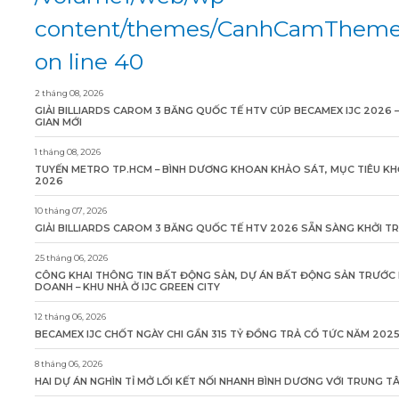
content/themes/CanhCamTheme/
on line 40
2 tháng 08, 2026
GIẢI BILLIARDS CAROM 3 BĂNG QUỐC TẾ HTV CÚP BECAMEX IJC 2026 
GIAN MỚI
1 tháng 08, 2026
TUYẾN METRO TP.HCM – BÌNH DƯƠNG KHOAN KHẢO SÁT, MỤC TIÊU KH
2026
10 tháng 07, 2026
GIẢI BILLIARDS CAROM 3 BĂNG QUỐC TẾ HTV 2026 SẴN SÀNG KHỞI T
25 tháng 06, 2026
CÔNG KHAI THÔNG TIN BẤT ĐỘNG SẢN, DỰ ÁN BẤT ĐỘNG SẢN TRƯỚC 
DOANH – KHU NHÀ Ở IJC GREEN CITY
12 tháng 06, 2026
BECAMEX IJC CHỐT NGÀY CHI GẦN 315 TỶ ĐỒNG TRẢ CỔ TỨC NĂM 202
8 tháng 06, 2026
HAI DỰ ÁN NGHÌN TỈ MỞ LỐI KẾT NỐI NHANH BÌNH DƯƠNG VỚI TRUNG 