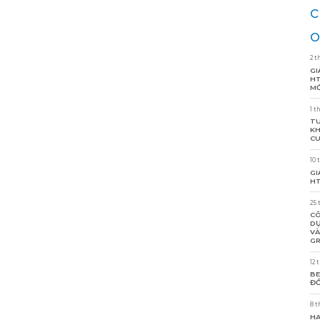
c
o
2 t
GI
HT
MỚ
1 t
TU
KH
CU
10 
GI
HT
25 
CÔ
DỰ
VÀ
GR
12 
BE
ĐỒ
8 t
HA