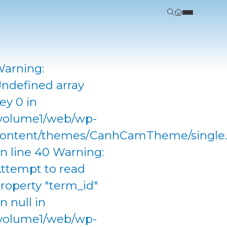
arning:
ndefined array
ey 0 in
volume1/web/wp-
ontent/themes/CanhCamTheme/single
n line 40 Warning:
ttempt to read
roperty "term_id"
n null in
volume1/web/wp-