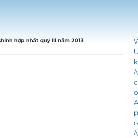
chính hợp nhất quý III năm 2013
W
U
k
/
c
o
A
p
o
/