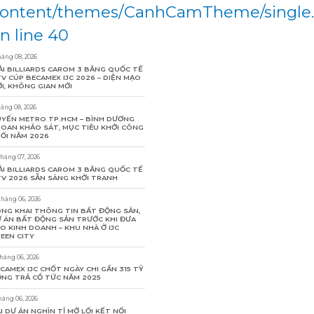
ontent/themes/CanhCamTheme/single
n line 40
háng 08, 2026
ẢI BILLIARDS CAROM 3 BĂNG QUỐC TẾ
V CÚP BECAMEX IJC 2026 – DIỆN MẠO
I, KHÔNG GIAN MỚI
háng 08, 2026
YẾN METRO TP.HCM – BÌNH DƯƠNG
OAN KHẢO SÁT, MỤC TIÊU KHỞI CÔNG
ỐI NĂM 2026
tháng 07, 2026
ẢI BILLIARDS CAROM 3 BĂNG QUỐC TẾ
V 2026 SẴN SÀNG KHỞI TRANH
tháng 06, 2026
NG KHAI THÔNG TIN BẤT ĐỘNG SẢN,
 ÁN BẤT ĐỘNG SẢN TRƯỚC KHI ĐƯA
O KINH DOANH – KHU NHÀ Ở IJC
EEN CITY
tháng 06, 2026
CAMEX IJC CHỐT NGÀY CHI GẦN 315 TỶ
NG TRẢ CỔ TỨC NĂM 2025
háng 06, 2026
I DỰ ÁN NGHÌN TỈ MỞ LỐI KẾT NỐI