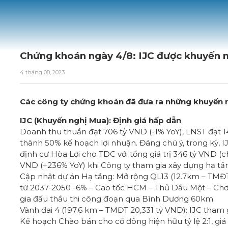
Chứng khoán ngày 4/8: IJC được khuyến n
4 tháng 08, 2023
Các công ty chứng khoán đã đưa ra những khuyến n
IJC (Khuyến nghị Mua): Định giá hấp dẫn
Doanh thu thuần đạt 706 tỷ VND (-1% YoY), LNST đạt 14
thành 50% kế hoạch lợi nhuận. Đáng chú ý, trong kỳ, IJ
định cư Hòa Lợi cho TDC với tổng giá trị 346 tỷ VND (
VND (+236% YoY) khi Công ty tham gia xây dựng hạ t
Cập nhật dự án Hạ tầng: Mở rộng QL13 (12.7km – TMĐT 1
từ 2037-2050 -6% – Cao tốc HCM – Thủ Dầu Một – Chơ
gia đấu thầu thi công đoạn qua Bình Dương 60km
Vành đai 4 (197.6 km – TMĐT 20,331 tỷ VND): IJC tha
Kế hoạch Chào bán cho cổ đông hiện hữu tỷ lệ 2:1, gi