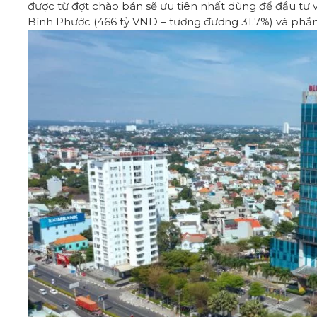
được từ đợt chào bán sẽ ưu tiên nhất dùng để đầu tư
Bình Phước (466 tỷ VND – tương đương 31.7%) và phần