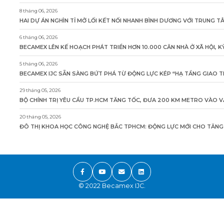
8 tháng 06, 2026
HAI DỰ ÁN NGHÌN TỈ MỞ LỐI KẾT NỐI NHANH BÌNH DƯƠNG VỚI TRUNG 
6 tháng 06, 2026
BECAMEX LÊN KẾ HOẠCH PHÁT TRIỂN HƠN 10.000 CĂN NHÀ Ở XÃ HỘI, 
5 tháng 06, 2026
BECAMEX IJC SẴN SÀNG BỨT PHÁ TỪ ĐỘNG LỰC KÉP “HẠ TẦNG GIAO T
29 tháng 05, 2026
BỘ CHÍNH TRỊ YÊU CẦU TP.HCM TĂNG TỐC, ĐƯA 200 KM METRO VÀO 
20 tháng 05, 2026
ĐÔ THỊ KHOA HỌC CÔNG NGHỆ BẮC TPHCM: ĐỘNG LỰC MỚI CHO TĂNG
© 2022 Becamex IJC.