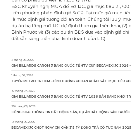
BSC khuyến nghị MUA đối với IJC, giá mục tiêu 21,700 
trên phương pháp định giá SoTP. Tại mức giá mục tiêu,
là mức định giá tương đối an toàn. Chúng tôi lưu ý, mức
dự án hạ tầng mới IJC dự định tham gia triển khai, 
Bình Phước và (3) các dự án BĐS đưa vào định giá chỉ
đất sẵn sàng triển khai kinh doanh của IJC)
2 tháng 08, 2026
GIẢI BILLIARDS CAROM 3 BĂNG QUỐC TẾ HTV CÚP BECAMEX IJC 2026 –
1 tháng 08, 2026
TUYẾN METRO TP.HCM – BÌNH DƯƠNG KHOAN KHẢO SÁT, MỤC TIÊU KH
10 tháng 07, 2026
GIẢI BILLIARDS CAROM 3 BĂNG QUỐC TẾ HTV 2026 SẴN SÀNG KHỞI T
25 tháng 06, 2026
CÔNG KHAI THÔNG TIN BẤT ĐỘNG SẢN, DỰ ÁN BẤT ĐỘNG SẢN TRƯỚC K
12 tháng 06, 2026
BECAMEX IJC CHỐT NGÀY CHI GẦN 315 TỶ ĐỒNG TRẢ CỔ TỨC NĂM 202